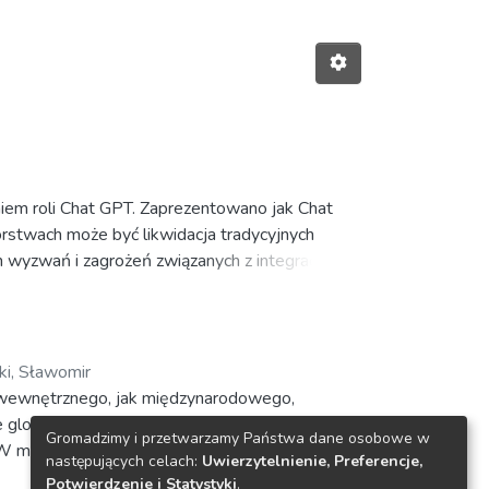
niem roli Chat GPT. Zaprezentowano jak Chat
rstwach może być likwidacja tradycyjnych
ch wyzwań i zagrożeń związanych z integracją
ki, Sławomir
 wewnętrznego, jak międzynarodowego,
globalnym, jak i regionalnym. Przedstawiane
Gromadzimy i przetwarzamy Państwa dane osobowe w
W monografii użyto wielu metod, technik i
następujących celach:
Uwierzytelnienie, Preferencje,
zególnych rozdziałów. Tym samym,
Potwierdzenie i Statystyki
.