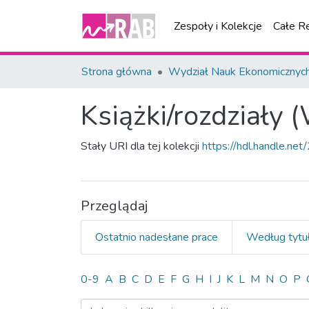
Zespoły i Kolekcje
Całe R
Strona główna
Wydział Nauk Ekonomicznyc
Książki/rozdziały
Stały URI dla tej kolekcji
https://hdl.handle.n
Przeglądaj
Ostatnio nadesłane prace
Według tytu
Przeglądanie Książki/rozd
0-9
A
B
C
D
E
F
G
H
I
J
K
L
M
N
O
P