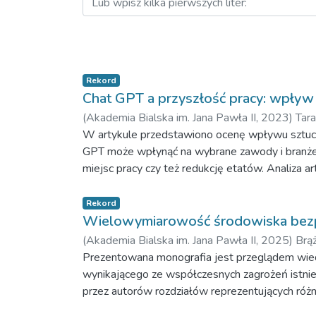
Rekord
Chat GPT a przyszłość pracy: wpływ 
(
Akademia Bialska im. Jana Pawła II,
2023
)
Tara
W artykule przedstawiono ocenę wpływu sztuczn
GPT może wpłynąć na wybrane zawody i branże. 
miejsc pracy czy też redukcję etatów. Analiza ar
Chat GPT z działalnością zawodową człowieka.
Rekord
Wielowymiarowość środowiska bezp
(
Akademia Bialska im. Jana Pawła II,
2025
)
Brąż
Prezentowana monografia jest przeglądem wi
wynikającego ze współczesnych zagrożeń istnie
przez autorów rozdziałów reprezentujących różne
narzędzi badawczych, a uzyskane odpowiedzi wy