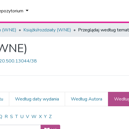
epozytorium
h (WNE)
Książki/rozdziały (WNE)
Przeglądaj według tema
 (WNE)
et/20.500.13044/38
łu
Według daty wydania
Według Autora
Według
ziały (WNE) według Temat "AI"
Q
R
S
T
U
V
W
X
Y
Z