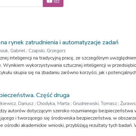
Idź
na rynek zatrudnienia i automatyzacje zadań
siuk, Gabriel
;
Czapski, Grzegorz
ej inteligencji na tradycyjną pracę, ze szczególnym uwzględnie
Wynikiem wykorzystywania sztucznej inteligencji w przedsiębio
tykułu skupia się na zbadaniu zarówno korzyści, jak i potencjalny
ieczeństwa. Część druga
kiewicz, Dariusz
;
Chodyka, Marta
;
Grudniewski, Tomasz
;
Żuraws
edzy autorów dotyczącym szeroko rozumianego bezpieczeństwa
jącego i tworzącego się środowiska bezpieczeństwa, w obszarze 
 ośrodki akademickie wnioski, przybliżają rezultaty tych badań. 
nikają z pytań badawczych, które przedstawiono w treści poszc