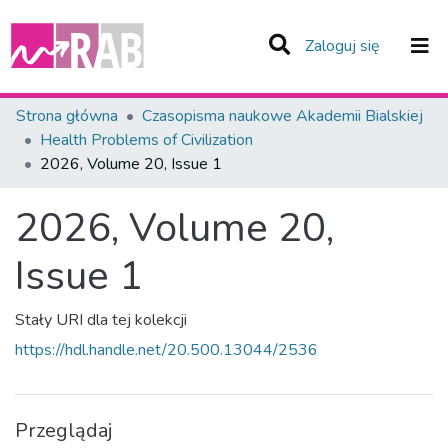
(current)
Zaloguj się
Zespoły i Kolekcje
Strona główna
Czasopisma naukowe Akademii Bialskiej
Health Problems of Civilization
Statystyka
2026, Volume 20, Issue 1
Całe Repozytorium
2026, Volume 20,
Issue 1
Stały URI dla tej kolekcji
https://hdl.handle.net/20.500.13044/2536
Przeglądaj