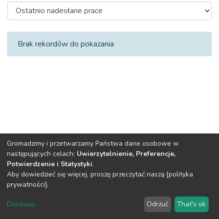
Ostatnio nadesłane prace
Brak rekordów do pokazania
Gromadzimy i przetwarzamy Państwa dane osobowe w
następujących celach:
Uwierzytelnienie, Preferencje,
Potwierdzenie i Statystyki
.
Aby dowiedzieć się więcej, proszę przeczytać naszą {polityka
DSpace software
copyright © 2002-2026
LYRASIS
prywatności}.
O
Regulamin
Klauzula
Deklaracja
Ustawienia
Repozytorium
Repozytorium
RODO
dostępności
plików
Dostosuj
...
Odrzuć
That's ok
cookie