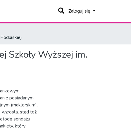
Zaloguj się
Podlaskiej
j Szkoły Wyższej im.
 bankowym
zanie posiadanymi
jnym (maklerskim).
e wzrosła, stąd też
metodę sondażu
kiety, który