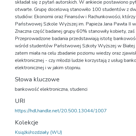
składał się z pytań autorskich. W ankiecie postawiono pyt
otwarte. Grupę docelową stanowiło 100 studentów z d
studiów: Ekonomii oraz Finansów i Rachunkowości, którzy
Państwowej Szkole Wyższej im. Papieża Jana Pawła II w 
Znaczna część badanej grupy 60% stanowiły kobiety, zaś
Przeprowadzone badania przedstawiają istotę bankowości
wśród studentów Państwowej Szkoły Wyższej w Białej P
zatem miała na celu zbadanie poziomu wiedzy oraz zjawi
elektronicznej - czy młodzi ludzie korzystają z usług ban
elektronicznej i w jakim stopniu.
Słowa kluczowe
bankowość elektroniczna
,
studenci
URI
https://hdl.handle.net/20.500.13044/1007
Kolekcje
Książki/rozdziały (WU)