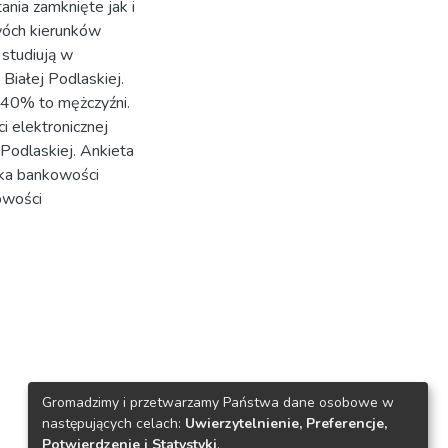
ania zamknięte jak i
wóch kierunków
 studiują w
Białej Podlaskiej.
 40% to mężczyźni.
 elektronicznej
odlaskiej. Ankieta
ska bankowości
kowości
Gromadzimy i przetwarzamy Państwa dane osobowe w
następujących celach:
Uwierzytelnienie, Preferencje,
Potwierdzenie i Statystyki
.