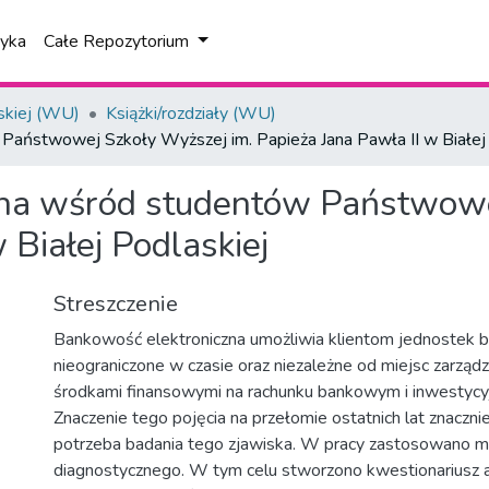
tyka
Całe Repozytorium
skiej (WU)
Książki/rozdziały (WU)
aństwowej Szkoły Wyższej im. Papieża Jana Pawła II w Białej 
na wśród studentów Państwowe
 Białej Podlaskiej
Streszczenie
Bankowość elektroniczna umożliwia klientom jednostek
nieograniczone w czasie oraz niezależne od miejsc zarząd
środkami finansowymi na rachunku bankowym i inwestycy
Znaczenie tego pojęcia na przełomie ostatnich lat znaczni
potrzeba badania tego zjawiska. W pracy zastosowano 
diagnostycznego. W tym celu stworzono kwestionariusz an