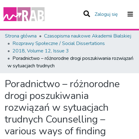
(current)
Zaloguj się
Zespoły i Kolekcje
Strona główna
Czasopisma naukowe Akademii Bialskiej
Rozprawy Społeczne / Social Dissertations
Statystyka
2018, Volume 12, Issue 3
Poradnictwo – różnorodne drogi poszukiwania rozwiązań
Całe Repozytorium
w sytuacjach trudnych
Poradnictwo – różnorodne
drogi poszukiwania
rozwiązań w sytuacjach
trudnych
Counselling –
various ways of finding