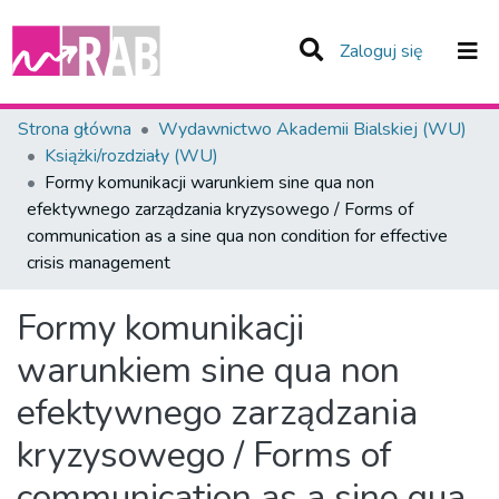
(current)
Zaloguj się
Zespoły i Kolekcje
Strona główna
Wydawnictwo Akademii Bialskiej (WU)
Książki/rozdziały (WU)
Statystyka
Formy komunikacji warunkiem sine qua non
efektywnego zarządzania kryzysowego / Forms of
Całe Repozytorium
communication as a sine qua non condition for effective
crisis management
Formy komunikacji
warunkiem sine qua non
efektywnego zarządzania
kryzysowego / Forms of
communication as a sine qua