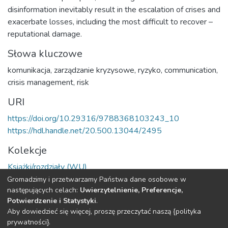
disinformation inevitably result in the escalation of crises and
exacerbate losses, including the most difficult to recover –
reputational damage.
Słowa kluczowe
komunikacja
,
zarządzanie kryzysowe
,
ryzyko
,
communication
,
crisis management
,
risk
URI
https://doi.org/10.29316/9788368103243_10
https://hdl.handle.net/20.500.13044/2495
Kolekcje
Książki/rozdziały (WU)
Gromadzimy i przetwarzamy Państwa dane osobowe w
Cała strona rekordu
następujących celach:
Uwierzytelnienie, Preferencje,
Potwierdzenie i Statystyki
.
Aby dowiedzieć się więcej, proszę przeczytać naszą {polityka
DSpace software
copyright © 2002-2026
LYRASIS
prywatności}.