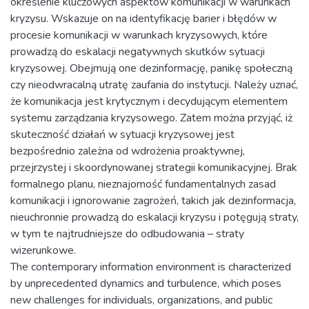
określenie kluczowych aspektów komunikacji w warunkach
kryzysu. Wskazuje on na identyfikację barier i błędów w
procesie komunikacji w warunkach kryzysowych, które
prowadzą do eskalacji negatywnych skutków sytuacji
kryzysowej. Obejmują one dezinformację, panikę społeczną
czy nieodwracalną utratę zaufania do instytucji. Należy uznać,
że komunikacja jest krytycznym i decydującym elementem
systemu zarządzania kryzysowego. Zatem można przyjąć, iż
skuteczność działań w sytuacji kryzysowej jest
bezpośrednio zależna od wdrożenia proaktywnej,
przejrzystej i skoordynowanej strategii komunikacyjnej. Brak
formalnego planu, nieznajomość fundamentalnych zasad
komunikacji i ignorowanie zagrożeń, takich jak dezinformacja,
nieuchronnie prowadzą do eskalacji kryzysu i potęgują straty,
w tym te najtrudniejsze do odbudowania – straty
wizerunkowe.
The contemporary information environment is characterized
by unprecedented dynamics and turbulence, which poses
new challenges for individuals, organizations, and public