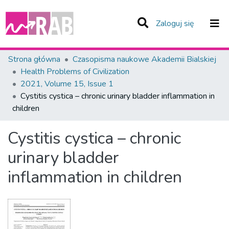
(current)
Zaloguj się
Zespoły i Kolekcje
Strona główna
Czasopisma naukowe Akademii Bialskiej
Health Problems of Civilization
Statystyka
2021, Volume 15, Issue 1
Cystitis cystica – chronic urinary bladder inflammation in
Całe Repozytorium
children
Cystitis cystica – chronic
urinary bladder
inflammation in children