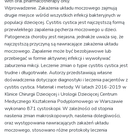
with oral pharmacotherapy only.
Wprowadzenie. Zakażenia układu moczowego zajmują
drugie miejsce wśród wszystkich infekcji bakteryjnych w
populacji dziecięcej. Cystitis cystica jest najczęstszą formą
przewlekłego zapalenia pęcherza moczowego u dzieci.
Patogeneza choroby jest niejasna, jednakże uważa się, że
najczęstszą przyczyną są nawracające zakażenia układu
moczowego. Zapalenie może być bezobjawowe lub
przebiegać w formie aktywnej infekcji i wywoływać
zaburzenia mikcji. Leczenie zmian o typie cystitis cystica jest
trudne i długotrwałe. Autorzy przedstawiają własne
doświadczenia dotyczące diagnostyki i leczenia pacjentów z
cystitis cystica. Materiał i metody. W latach 2016-2019 w
Klinice Chirurgii Dziecięcej i Urologii Dziecięcej Centrum
Medycznego Kształcenia Podyplomowego w Warszawie
wykonano 871 cystoskopii. W zależności od stopnia
nasilenia zmian makroskopowych, nasilenia dolegliwości,
oraz występowania nawracających zakażeń układu
moczowego, stosowano różne protokoły leczenia