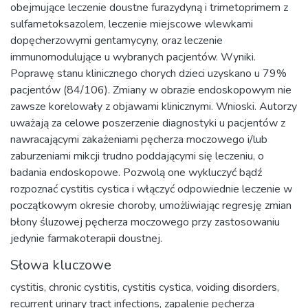
obejmujące leczenie doustne furazydyną i trimetoprimem z
sulfametoksazolem, leczenie miejscowe wlewkami
dopęcherzowymi gentamycyny, oraz leczenie
immunomodulujące u wybranych pacjentów. Wyniki.
Poprawę stanu klinicznego chorych dzieci uzyskano u 79%
pacjentów (84/106). Zmiany w obrazie endoskopowym nie
zawsze korelowały z objawami klinicznymi. Wnioski. Autorzy
uważają za celowe poszerzenie diagnostyki u pacjentów z
nawracającymi zakażeniami pęcherza moczowego i/lub
zaburzeniami mikcji trudno poddającymi się leczeniu, o
badania endoskopowe. Pozwolą one wykluczyć bądź
rozpoznać cystitis cystica i włączyć odpowiednie leczenie w
początkowym okresie choroby, umożliwiając regresję zmian
błony śluzowej pęcherza moczowego przy zastosowaniu
jedynie farmakoterapii doustnej.
Słowa kluczowe
cystitis
,
chronic cystitis
,
cystitis cystica
,
voiding disorders
,
recurrent urinary tract infections
,
zapalenie pęcherza