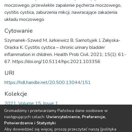
moczowego
,
przewlekłe zapalenie pęcherza moczowego
,
cystitis cystica
,
zaburzenia mikcji
,
nawracające zakażenia
układu moczowego
Cytowanie
Szymanek-Szwed M, Jurkiewicz B, Samotyjek J, Załęska-
Oracka K. Cystitis cystica – chronic urinary bladder
inflammation in children. Health Prob Civil. 2021; 15(1): 61-
67. https://doi.org/10.5114/hpc.2021.103356
URI
https://hdl.handle.net/20.500.13044/151
Kolekcje
2021, Volume 15, Issue 1
Gromadzimy i przetwarzamy Państwa dane osobowe w
Cała strona rekordu
następujących celach:
Uwierzytelnienie, Preferencje,
Potwierdzenie i Statystyki
.
Aby dowiedzieć się więcej, proszę przeczytać naszą {polityka