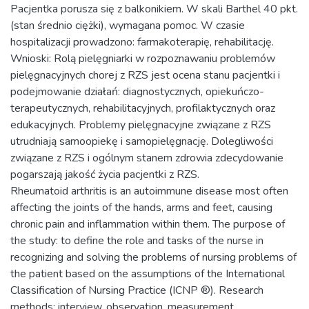
Pacjentka porusza się z balkonikiem. W skali Barthel 40 pkt.
(stan średnio ciężki), wymagana pomoc. W czasie
hospitalizacji prowadzono: farmakoterapię, rehabilitację.
Wnioski: Rolą pielęgniarki w rozpoznawaniu problemów
pielęgnacyjnych chorej z RZS jest ocena stanu pacjentki i
podejmowanie działań: diagnostycznych, opiekuńczo-
terapeutycznych, rehabilitacyjnych, profilaktycznych oraz
edukacyjnych. Problemy pielęgnacyjne związane z RZS
utrudniają samoopiekę i samopielęgnację. Dolegliwości
związane z RZS i ogólnym stanem zdrowia zdecydowanie
pogarszają jakość życia pacjentki z RZS.
Rheumatoid arthritis is an autoimmune disease most often
affecting the joints of the hands, arms and feet, causing
chronic pain and inflammation within them. The purpose of
the study: to define the role and tasks of the nurse in
recognizing and solving the problems of nursing problems of
the patient based on the assumptions of the International
Classification of Nursing Practice (ICNP ®). Research
methods: interview, observation, measurement,