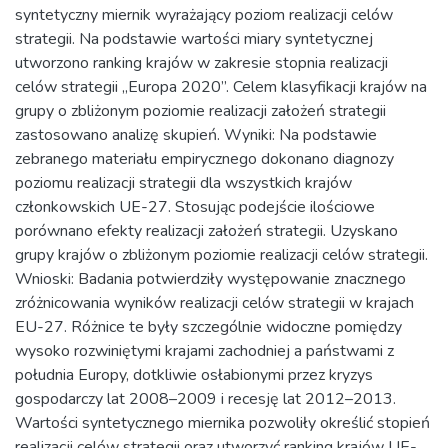
syntetyczny miernik wyrażający poziom realizacji celów
strategii. Na podstawie wartości miary syntetycznej
utworzono ranking krajów w zakresie stopnia realizacji
celów strategii „Europa 2020”. Celem klasyfikacji krajów na
grupy o zbliżonym poziomie realizacji założeń strategii
zastosowano analizę skupień. Wyniki: Na podstawie
zebranego materiału empirycznego dokonano diagnozy
poziomu realizacji strategii dla wszystkich krajów
członkowskich UE-27. Stosując podejście ilościowe
porównano efekty realizacji założeń strategii. Uzyskano
grupy krajów o zbliżonym poziomie realizacji celów strategii.
Wnioski: Badania potwierdziły występowanie znacznego
zróżnicowania wyników realizacji celów strategii w krajach
EU-27. Różnice te były szczególnie widoczne pomiędzy
wysoko rozwiniętymi krajami zachodniej a państwami z
południa Europy, dotkliwie osłabionymi przez kryzys
gospodarczy lat 2008–2009 i recesję lat 2012–2013.
Wartości syntetycznego miernika pozwoliły określić stopień
realizacji celów strategii oraz utworzyć ranking krajów UE-