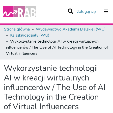
(current)
Zaloguj się
Zespoły i Kolekcje
Strona główna
Wydawnictwo Akademii Bialskiej (WU)
Książki/rozdziały (WU)
Statystyka
Wykorzystanie technologii AI w kreacji wirtualnych
influencerów / The Use of AI Technology in the Creation of
Całe Repozytorium
Virtual Influencers
Wykorzystanie technologii
AI w kreacji wirtualnych
influencerów / The Use of AI
Technology in the Creation
of Virtual Influencers