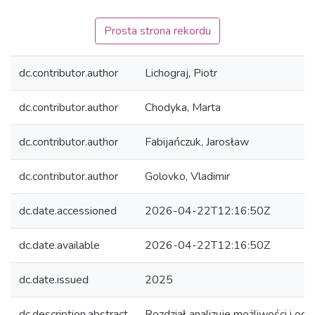
Prosta strona rekordu
dc.contributor.author
Lichograj, Piotr
dc.contributor.author
Chodyka, Marta
dc.contributor.author
Fabijańczuk, Jarosław
dc.contributor.author
Golovko, Vladimir
dc.date.accessioned
2026-04-22T12:16:50Z
dc.date.available
2026-04-22T12:16:50Z
dc.date.issued
2025
dc.description.abstract
Rozdział analizuje możliwości i ogr