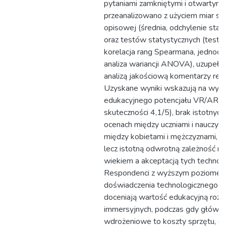
pytaniami zamkniętymi i otwartymi
przeanalizowano z użyciem miar sta
opisowej (średnia, odchylenie sta
oraz testów statystycznych (test t
korelacja rang Spearmana, jednoc
analiza wariancji ANOVA), uzupełn
analizą jakościową komentarzy re
Uzyskane wyniki wskazują na wys
edukacyjnego potencjału VR/AR/M
skuteczności 4,1/5), brak istotnych
ocenach między uczniami i nauczyci
między kobietami i mężczyznami, a 
lecz istotną odwrotną zależność m
wiekiem a akceptacją tych technolo
Respondenci z wyższym poziome
doświadczenia technologicznego sil
doceniają wartość edukacyjną roz
immersyjnych, podczas gdy główne
wdrożeniowe to koszty sprzętu, og