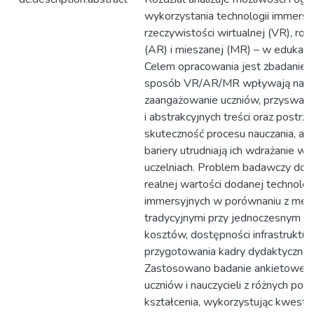
wykorzystania technologii immersy
rzeczywistości wirtualnej (VR), roz
(AR) i mieszanej (MR) – w edukacji
Celem opracowania jest zbadanie, 
sposób VR/AR/MR wpływają na
zaangażowanie uczniów, przyswaja
i abstrakcyjnych treści oraz postrz
skuteczność procesu nauczania, a t
bariery utrudniają ich wdrażanie w s
uczelniach. Problem badawczy dot
realnej wartości dodanej technolog
immersyjnych w porównaniu z met
tradycyjnymi przy jednoczesnym u
kosztów, dostępności infrastruktur
przygotowania kadry dydaktycznej.
Zastosowano badanie ankietowe n
uczniów i nauczycieli z różnych po
kształcenia, wykorzystując kwestio