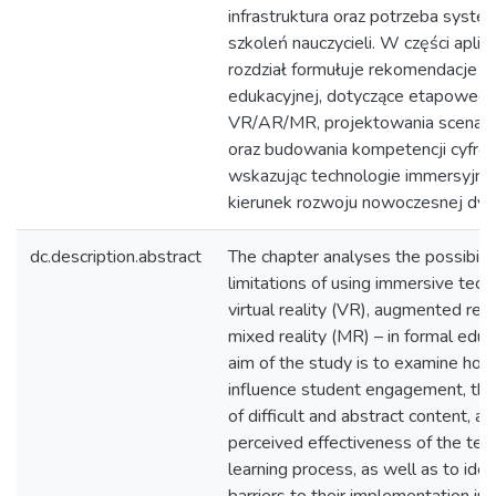
infrastruktura oraz potrzeba syste
szkoleń nauczycieli. W części aplik
rozdział formułuje rekomendacje dl
edukacyjnej, dotyczące etapowego
VR/AR/MR, projektowania scenariu
oraz budowania kompetencji cyfrow
wskazując technologie immersyjne
kierunek rozwoju nowoczesnej dyda
dc.description.abstract
The chapter analyses the possibilit
limitations of using immersive tech
virtual reality (VR), augmented rea
mixed reality (MR) – in formal educ
aim of the study is to examine 
influence student engagement, the 
of difficult and abstract content, a
perceived effectiveness of the tea
learning process, as well as to iden