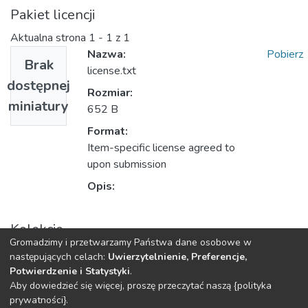
Pakiet licencji
Aktualna strona
1 - 1 z 1
Nazwa:
Pobierz
Brak
license.txt
dostępnej
Rozmiar:
miniatury
652 B
Format:
Item-specific license agreed to
upon submission
Opis:
Kolekcje
Gromadzimy i przetwarzamy Państwa dane osobowe w
Książki/rozdziały (WU)
następujących celach:
Uwierzytelnienie, Preferencje,
Potwierdzenie i Statystyki
.
Aby dowiedzieć się więcej, proszę przeczytać naszą {polityka
DSpace software
copyright © 2002-2026
LYRASIS
prywatności}.