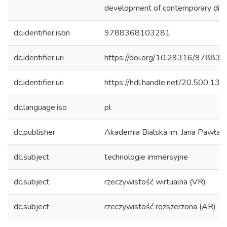
development of contemporary didac
dc.identifier.isbn
9788368103281
dc.identifier.uri
https://doi.org/10.29316/9788
dc.identifier.uri
https://hdl.handle.net/20.500.1
dc.language.iso
pl
dc.publisher
Akademia Bialska im. Jana Pawła II
dc.subject
technologie immersyjne
dc.subject
rzeczywistość wirtualna (VR)
dc.subject
rzeczywistość rozszerzona (AR)