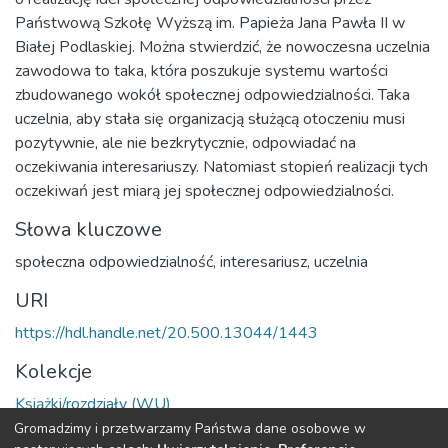
Państwową Szkołę Wyższą im. Papieża Jana Pawła II w
Białej Podlaskiej. Można stwierdzić, że nowoczesna uczelnia
zawodowa to taka, która poszukuje systemu wartości
zbudowanego wokół społecznej odpowiedzialności. Taka
uczelnia, aby stała się organizacją służącą otoczeniu musi
pozytywnie, ale nie bezkrytycznie, odpowiadać na
oczekiwania interesariuszy. Natomiast stopień realizacji tych
oczekiwań jest miarą jej społecznej odpowiedzialności.
Słowa kluczowe
społeczna odpowiedzialność
,
interesariusz
,
uczelnia
URI
https://hdl.handle.net/20.500.13044/1443
Kolekcje
Książki/rozdziały (WU)
Gromadzimy i przetwarzamy Państwa dane osobowe w