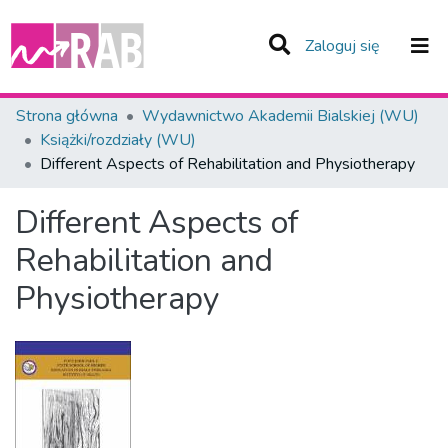
(current)
Zaloguj się
Zespoły i Kolekcje
Strona główna
Wydawnictwo Akademii Bialskiej (WU)
Książki/rozdziały (WU)
Statystyka
Different Aspects of Rehabilitation and Physiotherapy
Całe Repozytorium
Different Aspects of
Rehabilitation and
Physiotherapy