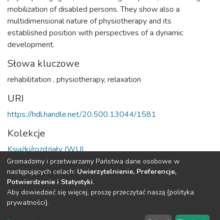
mobilization of disabled persons. They show also a
multidimensional nature of physiotherapy and its
established position with perspectives of a dynamic
development.
Słowa kluczowe
rehabilitation
,
physiotherapy
,
relaxation
URI
https://hdl.handle.net/20.500.13044/1581
Kolekcje
Książki/rozdziały (WU)
Gromadzimy i przetwarzamy Państwa dane osobowe w
Cała strona rekordu
następujących celach:
Uwierzytelnienie, Preferencje,
Potwierdzenie i Statystyki
.
Aby dowiedzieć się więcej, proszę przeczytać naszą {polityka
DSpace software
copyright © 2002-2026
LYRASIS
prywatności}.
O
Regulamin
Klauzula
Deklaracja
Ustawienia