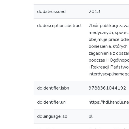
dc.date.issued
2013
dc.description.abstract
Zbiór publikacji zaw
medycznych, społecz
obejmuje prace odno
doniesienia, któryc
zagadnienia z obsza
podczas II Ogólnop
i Rekreacji Państwo
interdyscyplinarneg
dc.identifier.isbn
9788361044192
dc.identifier.uri
https://hdl.handle
dc.language.iso
pl