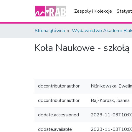
Zespoły i Kolekcje
Statys
Strona główna
Wydawnictwo Akademii Bial
Koła Naukowe - szkołą 
dc.contributor.author
Niźnikowska, Eweli
dc.contributor.author
Baj-Korpak, Joanna
dc.date.accessioned
2023-11-03T10:0
dc.date.available
2023-11-03T10:0