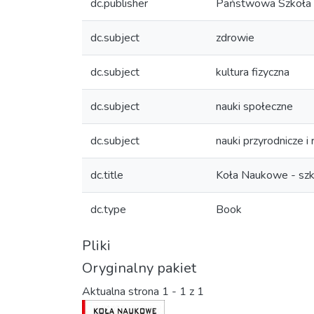
dc.publisher
Państwowa Szkoła W
dc.subject
zdrowie
dc.subject
kultura fizyczna
dc.subject
nauki społeczne
dc.subject
nauki przyrodnicze i 
dc.title
Koła Naukowe - szko
dc.type
Book
Pliki
Oryginalny pakiet
Aktualna strona
1 - 1 z 1