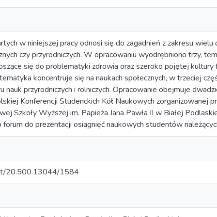
artych w niniejszej pracy odnosi się do zagadnień z zakresu wiel
nych czy przyrodniczych. W opracowaniu wyodrębniono trzy, tema
szące się do problematyki zdrowia oraz szeroko pojętej kultury f
h tematyka koncentruje się na naukach społecznych, w trzeciej cz
ru nauk przyrodniczych i rolniczych. Opracowanie obejmuje dwad
olskiej Konferencji Studenckich Kół Naukowych zorganizowanej 
wej Szkoły Wyższej im. Papieża Jana Pawła II w Białej Podlaskie
o forum do prezentacji osiągnięć naukowych studentów należącyc
.net/20.500.13044/1584