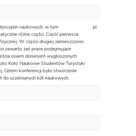
u dyscyplin naukowych, w tym
pl
tycznie różne części. Część pierwsza
izycznej. W części drugiej zamieszczono
ęści zawarto zaś prace podejmujące
zieścia osiem doniesień wygłoszonych
przez Koło Naukowe Studentów Turystyki
j. Celem konferencji było stworzenie
h do uczelnianych kół naukowych.