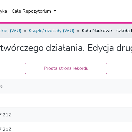
tyka
Całe Repozytorium
skiej (WU)
Książki/rozdziały (WU)
Koła Naukowe - szkołą t
twórczego działania. Edycja dru
Prosta strona rekordu
na
7:21Z
7:21Z