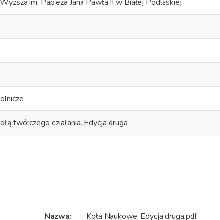
yższa im. Papieża Jana Pawła II w Białej Podlaskiej
rolnicze
łą twórczego działania. Edycja druga
Nazwa:
Koła Naukowe. Edycja druga.pdf