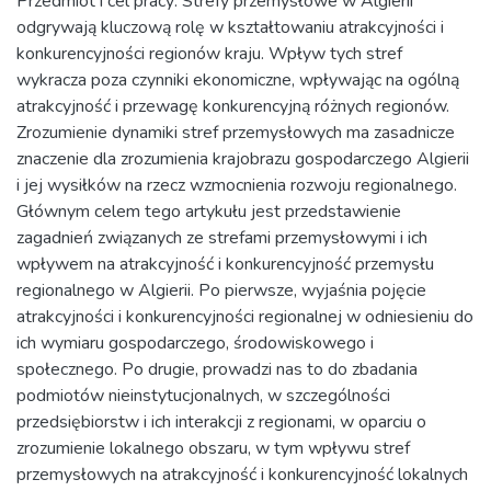
Przedmiot i cel pracy: Strefy przemysłowe w Algierii
odgrywają kluczową rolę w kształtowaniu atrakcyjności i
konkurencyjności regionów kraju. Wpływ tych stref
wykracza poza czynniki ekonomiczne, wpływając na ogólną
atrakcyjność i przewagę konkurencyjną różnych regionów.
Zrozumienie dynamiki stref przemysłowych ma zasadnicze
znaczenie dla zrozumienia krajobrazu gospodarczego Algierii
i jej wysiłków na rzecz wzmocnienia rozwoju regionalnego.
Głównym celem tego artykułu jest przedstawienie
zagadnień związanych ze strefami przemysłowymi i ich
wpływem na atrakcyjność i konkurencyjność przemysłu
regionalnego w Algierii. Po pierwsze, wyjaśnia pojęcie
atrakcyjności i konkurencyjności regionalnej w odniesieniu do
ich wymiaru gospodarczego, środowiskowego i
społecznego. Po drugie, prowadzi nas to do zbadania
podmiotów nieinstytucjonalnych, w szczególności
przedsiębiorstw i ich interakcji z regionami, w oparciu o
zrozumienie lokalnego obszaru, w tym wpływu stref
przemysłowych na atrakcyjność i konkurencyjność lokalnych