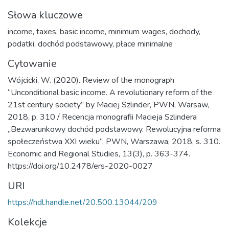
Słowa kluczowe
income
,
taxes
,
basic income
,
minimum wages
,
dochody
,
podatki
,
dochód podstawowy
,
płace minimalne
Cytowanie
Wójcicki, W. (2020). Review of the monograph
“Unconditional basic income. A revolutionary reform of the
21st century society” by Maciej Szlinder, PWN, Warsaw,
2018, p. 310 / Recencja monografii Macieja Szlindera
„Bezwarunkowy dochód podstawowy. Rewolucyjna reforma
społeczeństwa XXI wieku”, PWN, Warszawa, 2018, s. 310.
Economic and Regional Studies, 13(3), p. 363-374.
https://doi.org/10.2478/ers-2020-0027
URI
https://hdl.handle.net/20.500.13044/209
Kolekcje