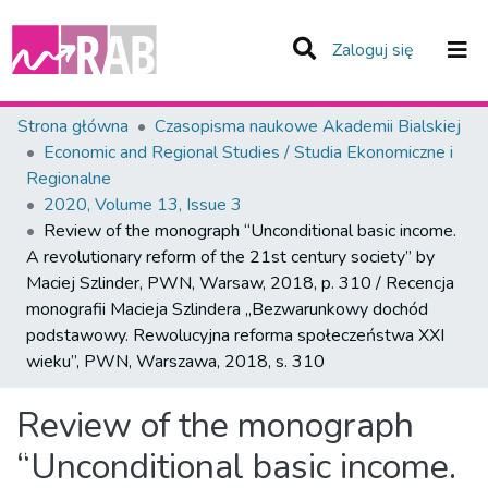
(current)
Zaloguj się
Zespoły i Kolekcje
Strona główna
Czasopisma naukowe Akademii Bialskiej
Economic and Regional Studies / Studia Ekonomiczne i
Statystyka
Regionalne
2020, Volume 13, Issue 3
Całe Repozytorium
Review of the monograph “Unconditional basic income.
A revolutionary reform of the 21st century society” by
Maciej Szlinder, PWN, Warsaw, 2018, p. 310 / Recencja
monografii Macieja Szlindera „Bezwarunkowy dochód
podstawowy. Rewolucyjna reforma społeczeństwa XXI
wieku”, PWN, Warszawa, 2018, s. 310
Review of the monograph
“Unconditional basic income.