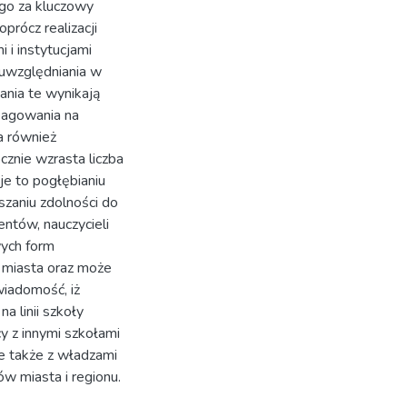
ego za kluczowy
prócz realizacji
 i instytucjami
uwzględniania w
ania te wynikają
eagowania na
ja również
cznie wzrasta liczba
e to pogłębianiu
szaniu zdolności do
entów, nauczycieli
wych form
 miasta oraz może
iadomość, iż
a linii szkoły
y z innymi szkołami
le także z władzami
 miasta i regionu.