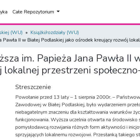
tyka
Całe Repozytorium
skiej (WU)
Książki/rozdziały (WU)
awła II w Białej Podlaskiej jako ośrodek kreujący rozwój lokal
a im. Papieża Jana Pawła II w 
j lokalnej przestrzeni społeczn
Streszczenie
Powołanie przed 13 laty – 1 sierpnia 2000r. – Państwo
Zawodowej w Białej Podlaskiej, było wydarzeniem prze
niebagatelnym znaczeniu dla kształtowania warunków życi
funkcjonowania. Wyższa uczelnia otwarta na środowisko s
pomysłodawcą rozwijania różnych form aktywności i inic
sprzyjających lokalnemu rozwojowi. Przesłanką takiego s