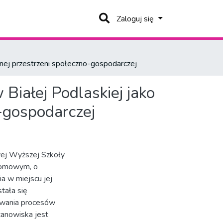
Zaloguj się
nej przestrzeni społeczno-gospodarczej
Białej Podlaskiej jako
o-gospodarczej
wej Wyższej Szkoły
łomowym, o
a w miejscu jej
tała się
jowania procesów
tanowiska jest