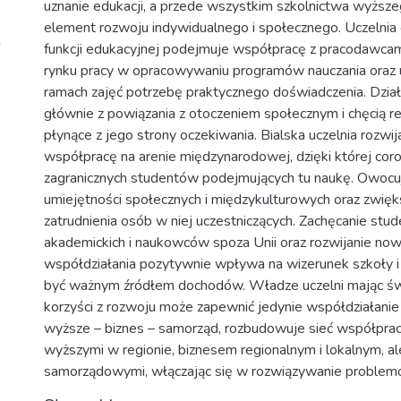
uznanie edukacji, a przede wszystkim szkolnictwa wyższ
element rozwoju indywidualnego i społecznego. Uczelnia o
6
funkcji edukacyjnej podejmuje współpracę z pracodawcami
rynku pracy w opracowywaniu programów nauczania oraz 
ramach zajęć potrzebę praktycznego doświadczenia. Dział
głównie z powiązania z otoczeniem społecznym i chęcią r
płynące z jego strony oczekiwania. Bialska uczelnia rozwi
współpracę na arenie międzynarodowej, dzięki której coro
zagranicznych studentów podejmujących tu naukę. Owocuj
umiejętności społecznych i międzykulturowych oraz zwięk
zatrudnienia osób w niej uczestniczących. Zachęcanie stud
akademickich i naukowców spoza Unii oraz rozwijanie no
współdziałania pozytywnie wpływa na wizerunek szkoły i
być ważnym źródłem dochodów. Władze uczelni mając św
korzyści z rozwoju może zapewnić jedynie współdziałanie n
wyższe – biznes – samorząd, rozbudowuje sieć współprac
wyższymi w regionie, biznesem regionalnym i lokalnym, a
samorządowymi, włączając się w rozwiązywanie problemów