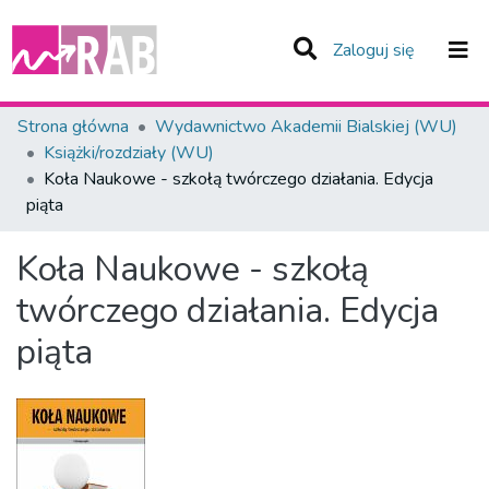
(current)
Zaloguj się
Zespoły i Kolekcje
Strona główna
Wydawnictwo Akademii Bialskiej (WU)
Książki/rozdziały (WU)
Statystyka
Koła Naukowe - szkołą twórczego działania. Edycja
piąta
Całe Repozytorium
Koła Naukowe - szkołą
twórczego działania. Edycja
piąta