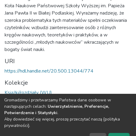
Koła Naukowe Państwowej Szkoły Wyższej im. Papieża
Jana Pawła II w Białej Podlaskiej. Wyrażamy nadzieję, że
szeroka problematyka tych materiałów spełni oczekiwania
czytelników, wzbudzi zainteresowanie osób z różnych
kręgów naukowych, teoretyków i praktyków, a w
szczególności „młodych naukowców” wkraczających w
bogaty świat nauki.
URI
https://hdl.handle.net/20.500.13044/774
Kolekcje
Książki/rozdziały (WU)
Gromadzimy i przetwarzamy Państwa dane osobowe w
Cała strona rekordu
następujących celach:
Uwierzytelnienie, Preferencje,
Potwierdzenie i Statystyki
.
Aby dowiedzieć się więcej, proszę przeczytać naszą {polityka
DSpace software
copyright © 2002-2026
LYRASIS
prywatności}.
O
Regulamin
Klauzula
Deklaracja
Ustawienia