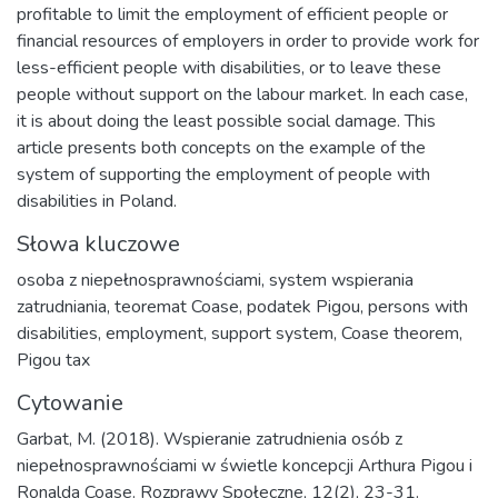
profitable to limit the employment of efficient people or
financial resources of employers in order to provide work for
less-efficient people with disabilities, or to leave these
people without support on the labour market. In each case,
it is about doing the least possible social damage. This
article presents both concepts on the example of the
system of supporting the employment of people with
disabilities in Poland.
Słowa kluczowe
osoba z niepełnosprawnościami
,
system wspierania
zatrudniania
,
teoremat Coase
,
podatek Pigou
,
persons with
disabilities
,
employment
,
support system
,
Coase theorem
,
Pigou tax
Cytowanie
Garbat, M. (2018). Wspieranie zatrudnienia osób z
niepełnosprawnościami w świetle koncepcji Arthura Pigou i
Ronalda Coase. Rozprawy Społeczne, 12(2), 23-31.