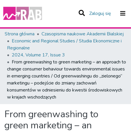
(current)
Zaloguj się
Zespoły i Kolekcje
Strona główna
Czasopisma naukowe Akademii Bialskiej
Economic and Regional Studies / Studia Ekonomiczne i
Statystyka
Regionalne
2024, Volume 17, Issue 3
Całe Repozytorium
From greenwashing to green marketing – an approach to
change consumer behaviour towards environmental issues
in emerging countries / Od greenwashingu do „zielonego”
marketingu – podejście do zmiany zachowań
konsumentów w odniesieniu do kwestii środowiskowych
w krajach wschodzących
From greenwashing to
green marketing – an