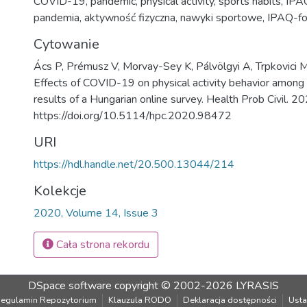
COVID-19
,
pandemic
,
physical activity
,
sports habits
,
IPA
pandemia
,
aktywność fizyczna
,
nawyki sportowe
,
IPAQ-fo
Cytowanie
Ács P, Prémusz V, Morvay-Sey K, Pálvölgyi A, Trpkovici M, 
Effects of COVID-19 on physical activity behavior among 
results of a Hungarian online survey. Health Prob Civil. 
https://doi.org/10.5114/hpc.2020.98472
URI
https://hdl.handle.net/20.500.13044/214
Kolekcje
2020, Volume 14, Issue 3
Cała strona rekordu
DSpace software
copyright © 2002-2026
LYRASIS
egulamin Repozytorium
Klauzula RODO
Deklaracja dostępności
Usta