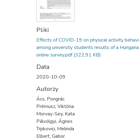
Pliki
Effects of COVID-19 on physical activity behavi
among university students results of a Hungaria
online survey.pdf
(322.91 KB)
Data
2020-10-09
Autorzy
Ács, Pongrác
Prémusz, Viktória
Morvay-Sey, Kata
Pálvölgyi, Ágnes
Trpkovici, Melinda
Elbert, Gabor