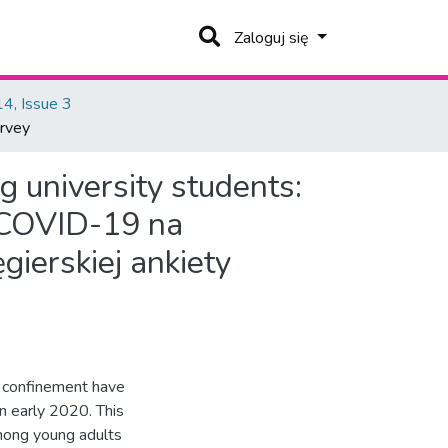
Zaloguj się
4, Issue 3
urvey
g university students:
COVID-19 na
ierskiej ankiety
 confinement have
in early 2020. This
among young adults