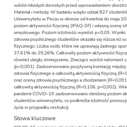
wśród młodych dorosłych przed wprowadzeniem obostrzeń
Materiał i metody. W badaniu wzięło udział 827 studen
Uniwersytetu w Peczu w okresie od kwietnia do maja 20
poziom aktywności fizycznej (IPAQ-SF) i własną ocenę ich
umysłowego. Poziom istotności wyniósł: p<0,05. Wyniki
zdrowia psychicznego studentów okazała się niższa niż o
fizycznego. Liczba osób, które nie uprawiają żadnego sport
37,61% do 29,26%. Całkowity poziom aktywności fizyczn
również uległy zmniejszeniu. Znacząco wzrósł natomiast 
(p<0,001). Zaobserwowano pozytywną korelację między
zdrowia fizycznego a całkowitą aktywnością fizyczną (R
oraz oceną zdrowia psychicznego a chodzeniem (R=0,091,
całkowitą aktywnością fizyczną (R=0,106, p=0,002). Wni
pandemii COVID-19 zaobserwowano obniżony poziom akt
studentów uniwersytetu, co podkreśla istotność promocj
życia w przypadku restrykcji.
Słowa kluczowe