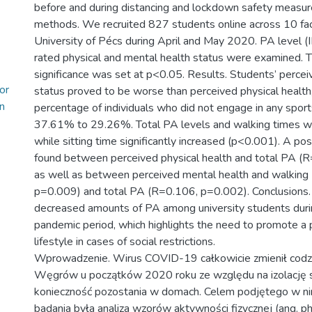
before and during distancing and lockdown safety measur
methods. We recruited 827 students online across 10 fac
University of Pécs during April and May 2020. PA level 
rated physical and mental health status were examined. T
significance was set at p<0.05. Results. Students’ perce
or
status proved to be worse than perceived physical health,
n
percentage of individuals who did not engage in any spor
37.61% to 29.26%. Total PA levels and walking times w
while sitting time significantly increased (p<0.001). A pos
found between perceived physical health and total PA (
as well as between perceived mental health and walking
p=0.009) and total PA (R=0.106, p=0.002). Conclusions
decreased amounts of PA among university students du
pandemic period, which highlights the need to promote a p
lifestyle in cases of social restrictions.
Wprowadzenie. Wirus COVID-19 całkowicie zmienił codz
Węgrów u początków 2020 roku ze względu na izolację s
konieczność pozostania w domach. Celem podjętego w nin
badania była analiza wzorów aktywności fizycznej (ang. phy