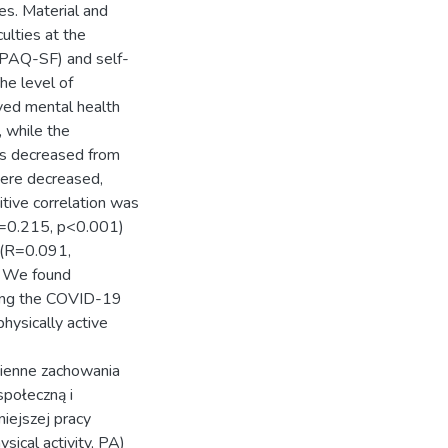
es. Material and
ulties at the
(IPAQ-SF) and self-
he level of
ived mental health
 while the
ts decreased from
ere decreased,
itive correlation was
R=0.215, p<0.001)
 (R=0.091,
. We found
ring the COVID-19
hysically active
ienne zachowania
połeczną i
iejszej pracy
sical activity, PA)