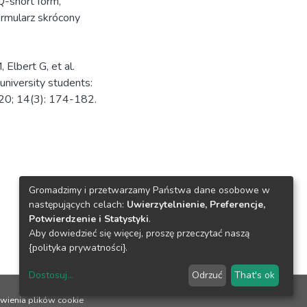
Q-short form
,
rmularz skrócony
Elbert G, et al.
university students:
2020; 14(3): 174-182.
Gromadzimy i przetwarzamy Państwa dane osobowe w
następujących celach:
Uwierzytelnienie, Preferencje,
Potwierdzenie i Statystyki
.
Aby dowiedzieć się więcej, proszę przeczytać naszą
{polityka prywatności}.
Dostosuj
...
Odrzuć
That's ok
wienia plików cookie