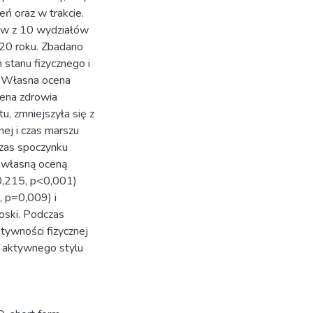
 oraz w trakcie.
tów z 10 wydziałów
20 roku. Zbadano
 stanu fizycznego i
. Własna ocena
cena zdrowia
u, zmniejszyła się z
ej i czas marszu
czas spoczynku
 własną oceną
=0,215, p<0,001)
 p=0,009) i
oski. Podczas
ywności fizycznej
i aktywnego stylu