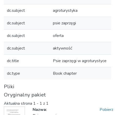
dc.subject
agroturystyka
dc.subject
psie zaprzęgi
dc.subject
oferta
dc.subject
aktywność
dc.title
Psie zaprzęgi w agroturystyce
dc.type
Book chapter
Pliki
Oryginalny pakiet
Aktualna strona
1 - 1 z 1
Nazwa:
Pobierz