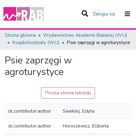
(current)
Zaloguj się
Zespoły i Kolekcje
Strona główna
Wydawnictwo Akademii Bialskiej (WU)
Książki/rozdziały (WU)
Psie zaprzęgi w agroturystyce
Statystyka
Psie zaprzęgi w
Całe Repozytorium
agroturystyce
Prosta strona rekordu
dc.contributor.author
Sweklej, Edyta
dc.contributor.author
Horoszewicz, Elżbieta