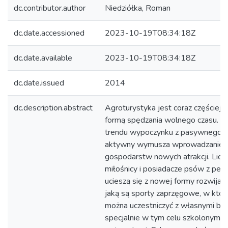
dc.contributor.author
Niedziółka, Roman
dc.date.accessioned
2023-10-19T08:34:18Z
dc.date.available
2023-10-19T08:34:18Z
dc.date.issued
2014
dc.description.abstract
Agroturystyka jest coraz częściej 
formą spędzania wolnego czasu. Z
trendu wypoczynku z pasywnego 
aktywny wymusza wprowadzanie d
gospodarstw nowych atrakcji. Liczn
miłośnicy i posiadacze psów z pew
ucieszą się z nowej formy rozwijani
jaką są sporty zaprzęgowe, w któr
można uczestniczyć z własnymi bą
specjalnie w tym celu szkolonymi