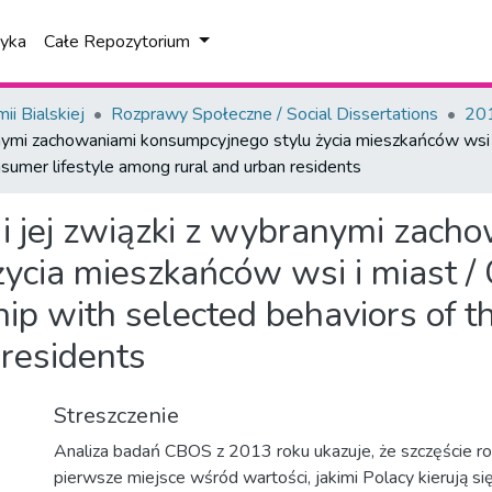
tyka
Całe Repozytorium
i Bialskiej
Rozprawy Społeczne / Social Dissertations
201
nymi zachowaniami konsumpcyjnego stylu życia mieszkańców wsi i 
nsumer lifestyle among rural and urban residents
i jej związki z wybranymi zach
ycia mieszkańców wsi i miast / 
ship with selected behaviors of t
residents
Streszczenie
Analiza badań CBOS z 2013 roku ukazuje, że szczęście ro
pierwsze miejsce wśród wartości, jakimi Polacy kierują się