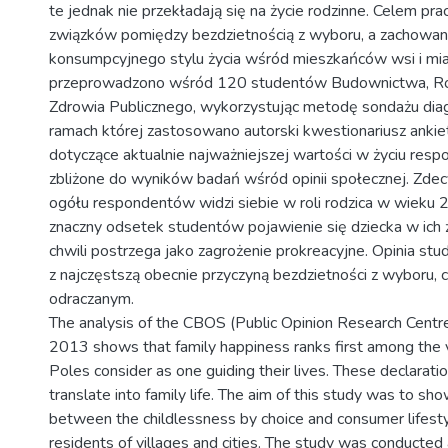
te jednak nie przekładają się na życie rodzinne. Celem pra
związków pomiędzy bezdzietnością z wyboru, a zachowan
konsumpcyjnego stylu życia wśród mieszkańców wsi i mia
przeprowadzono wśród 120 studentów Budownictwa, Rolni
Zdrowia Publicznego, wykorzystując metodę sondażu di
ramach której zastosowano autorski kwestionariusz ankie
dotyczące aktualnie najważniejszej wartości w życiu res
zbliżone do wyników badań wśród opinii społecznej. Zd
ogółu respondentów widzi siebie w roli rodzica w wieku 2
znaczny odsetek studentów pojawienie się dziecka w ich 
chwili postrzega jako zagrożenie prokreacyjne. Opinia st
z najczęstszą obecnie przyczyną bezdzietności z wyboru, c
odraczanym.
The analysis of the CBOS (Public Opinion Research Centre)
2013 shows that family happiness ranks first among the 
Poles consider as one guiding their lives. These declarati
translate into family life. The aim of this study was to sh
between the childlessness by choice and consumer lifes
residents of villages and cities. The study was conduct