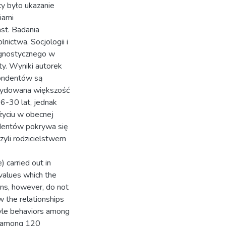
cy było ukazanie
iami
st. Badania
ctwa, Socjologii i
agnostycznego w
ty. Wyniki autorek
pondentów są
ecydowana większość
6-30 lat, jednak
życiu w obecnej
udentów pokrywa się
zyli rodzicielstwem
 carried out in
values which the
ons, however, do not
ow the relationships
tyle behaviors among
ed among 120