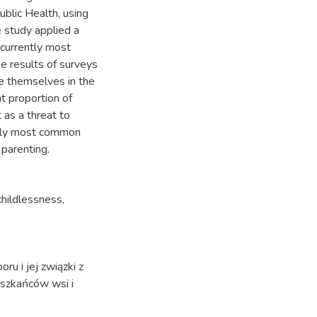
ublic Health, using
e study applied a
 currently most
he results of surveys
ee themselves in the
nt proportion of
 as a threat to
ently most common
 parenting.
childlessness
,
u i jej związki z
szkańców wsi i