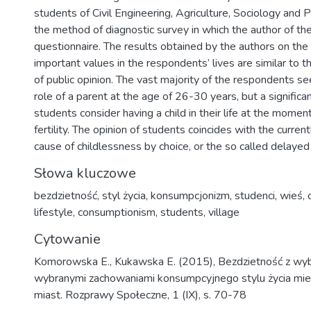
students of Civil Engineering, Agriculture, Sociology and P
the method of diagnostic survey in which the author of th
questionnaire. The results obtained by the authors on the
important values in the respondents’ lives are similar to t
of public opinion. The vast majority of the respondents s
role of a parent at the age of 26-30 years, but a significa
students consider having a child in their life at the moment
fertility. The opinion of students coincides with the curr
cause of childlessness by choice, or the so called delayed
Słowa kluczowe
bezdzietność
,
styl życia
,
konsumpcjonizm
,
studenci
,
wieś
,
lifestyle
,
consumptionism
,
students
,
village
Cytowanie
Komorowska E., Kukawska E. (2015), Bezdzietność z wybor
wybranymi zachowaniami konsumpcyjnego stylu życia mie
miast. Rozprawy Społeczne, 1 (IX), s. 70-78