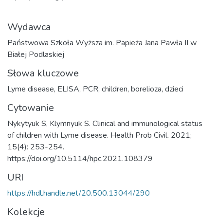
Wydawca
Państwowa Szkoła Wyższa im. Papieża Jana Pawła II w
Białej Podlaskiej
Słowa kluczowe
Lyme disease
,
ELISA
,
PCR
,
children
,
borelioza
,
dzieci
Cytowanie
Nykytyuk S, Klymnyuk S. Clinical and immunological status
of children with Lyme disease. Health Prob Civil. 2021;
15(4): 253-254.
https://doi.org/10.5114/hpc.2021.108379
URI
https://hdl.handle.net/20.500.13044/290
Kolekcje