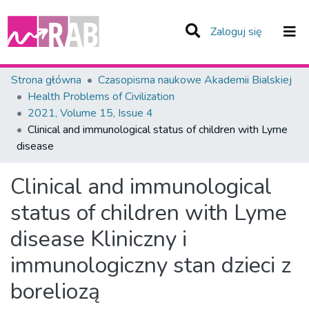
(current)
Zaloguj się
Zespoły i Kolekcje
Strona główna
Czasopisma naukowe Akademii Bialskiej
Health Problems of Civilization
Statystyka
2021, Volume 15, Issue 4
Clinical and immunological status of children with Lyme
Całe Repozytorium
disease
Clinical and immunological
status of children with Lyme
disease
Kliniczny i
immunologiczny stan dzieci z
boreliozą