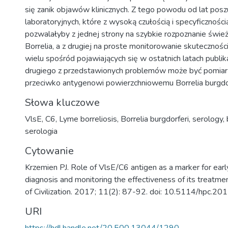
się zanik objawów klinicznych. Z tego powodu od lat pos
laboratoryjnych, które z wysoką czułością i specyficznośc
pozwalałyby z jednej strony na szybkie rozpoznanie świeży
Borrelia, a z drugiej na proste monitorowanie skutecznośc
wielu spośród pojawiających się w ostatnich latach publik
drugiego z przedstawionych problemów może być pomiar 
przeciwko antygenowi powierzchniowemu Borrelia burgdorf
Słowa kluczowe
VlsE
,
C6
,
Lyme borreliosis
,
Borrelia burgdorferi
,
serology
,
serologia
Cytowanie
Krzemien PJ. Role of VlsE/C6 antigen as a marker for earl
diagnosis and monitoring the effectiveness of its treatm
of Civilization. 2017; 11(2): 87-92. doi: 10.5114/hpc.2
URI