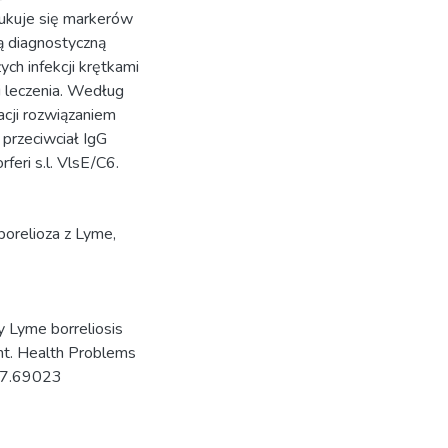
zukuje się markerów
ią diagnostyczną
ch infekcji krętkami
i leczenia. Według
acji rozwiązaniem
przeciwciał IgG
eri s.l. VlsE/C6.
borelioza z Lyme
,
y Lyme borreliosis
ent. Health Problems
017.69023