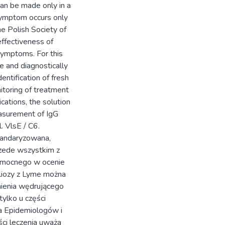
can be made only in a
symptom occurs only
e Polish Society of
effectiveness of
symptoms. For this
e and diagnostically
entification of fresh
itoring of treatment
cations, the solution
asurement of IgG
l. VlsE / C6.
tandaryzowana,
rzede wszystkim z
pomocnego w ocenie
eliozy z Lyme można
mienia wędrującego
ylko u części
a Epidemiologów i
ci leczenia uważa