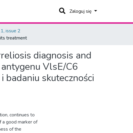
Zaloguj się
1, issue 2
 its treatment
reliosis diagnosis and
 antygenu VlsE/C6
i badaniu skuteczności
tion, continues to
of a good marker of
ness of the