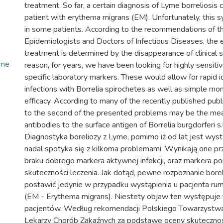
treatment. So far, a certain diagnosis of Lyme borreliosis 
patient with erythema migrans (EM). Unfortunately, this 
in some patients. According to the recommendations of th
Epidemiologists and Doctors of Infectious Diseases, the 
treatment is determined by the disappearance of clinical 
yme
reason, for years, we have been looking for highly sensitiv
specific laboratory markers. These would allow for rapid id
infections with Borrelia spirochetes as well as simple mon
efficacy. According to many of the recently published publi
to the second of the presented problems may be the me
antibodies to the surface antigen of Borrelia burgdorferi s.
Diagnostyka boreliozy z Lyme, pomimo iż od lat jest wys
nadal spotyka się z kilkoma problemami. Wynikają one p
braku dobrego markera aktywnej infekcji, oraz markera 
skuteczności leczenia. Jak dotąd, pewne rozpoznanie bor
postawić jedynie w przypadku wystąpienia u pacjenta ru
(EM - Erythema migrans). Niestety objaw ten występuje t
pacjentów. Według rekomendacji Polskiego Towarzystw
Lekarzy Chorób Zakaźnych za podstawę oceny skutecznoś