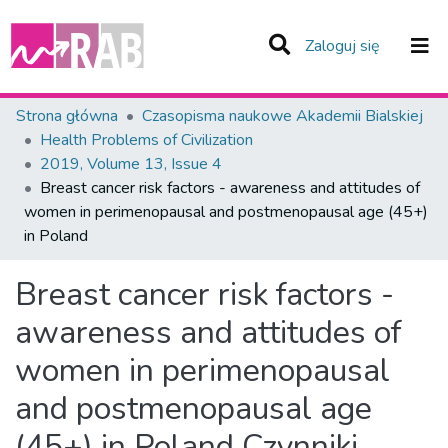
(current)
Zaloguj się
Zespoły i Kolekcje
Strona główna
Czasopisma naukowe Akademii Bialskiej
Health Problems of Civilization
Statystyka
2019, Volume 13, Issue 4
Breast cancer risk factors - awareness and attitudes of
Całe Repozytorium
women in perimenopausal and postmenopausal age (45+)
in Poland
Breast cancer risk factors -
awareness and attitudes of
women in perimenopausal
and postmenopausal age
(45+) in Poland
Czynniki