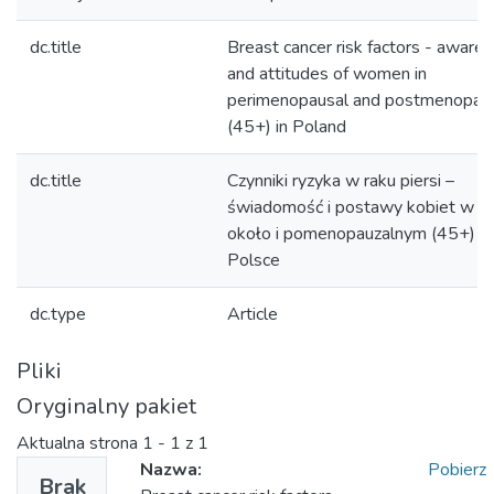
dc.title
Breast cancer risk factors - aware
and attitudes of women in
perimenopausal and postmenopau
(45+) in Poland
dc.title
Czynniki ryzyka w raku piersi –
świadomość i postawy kobiet w w
około i pomenopauzalnym (45+) w
Polsce
dc.type
Article
Pliki
Oryginalny pakiet
Aktualna strona
1 - 1 z 1
Nazwa:
Pobierz
Brak