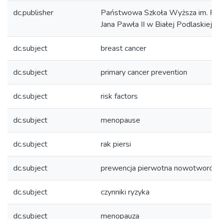
dc.publisher
Państwowa Szkoła Wyższa im. Pa
Jana Pawła II w Białej Podlaskiej
dc.subject
breast cancer
dc.subject
primary cancer prevention
dc.subject
risk factors
dc.subject
menopause
dc.subject
rak piersi
dc.subject
prewencja pierwotna nowotworó
dc.subject
czynniki ryzyka
dc.subject
menopauza