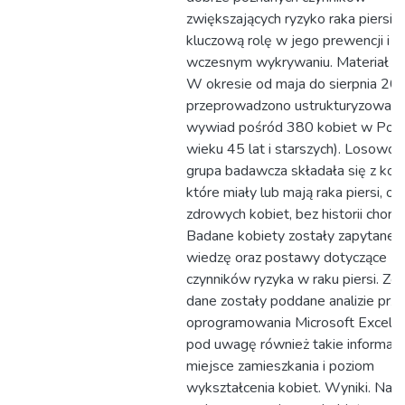
zwiększających ryzyko raka piersi p
kluczową rolę w jego prewencji i
wczesnym wykrywaniu. Materiał i 
W okresie od maja do sierpnia 201
przeprowadzono ustrukturyzowan
wywiad pośród 380 kobiet w Pols
wieku 45 lat i starszych). Losowo
grupa badawcza składała się z kobi
które miały lub mają raka piersi, or
zdrowych kobiet, bez historii choro
Badane kobiety zostały zapytane o
wiedzę oraz postawy dotyczące
czynników ryzyka w raku piersi. Ze
dane zostały poddane analizie przy
oprogramowania Microsoft Excel, b
pod uwagę również takie informacje
miejsce zamieszkania i poziom
wykształcenia kobiet. Wyniki. Najc