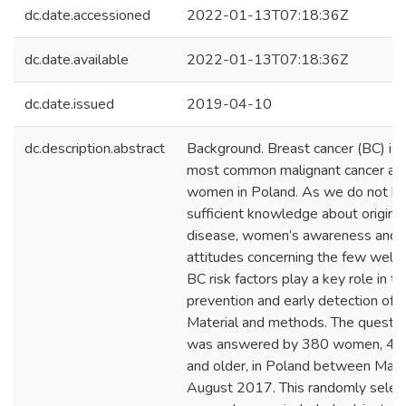
dc.date.accessioned
2022-01-13T07:18:36Z
dc.date.available
2022-01-13T07:18:36Z
dc.date.issued
2019-04-10
dc.description.abstract
Background. Breast cancer (BC) is 
most common malignant cancer a
women in Poland. As we do not h
sufficient knowledge about origin o
disease, women’s awareness and
attitudes concerning the few well
BC risk factors play a key role in th
prevention and early detection of 
Material and methods. The questio
was answered by 380 women, 45 
and older, in Poland between May
August 2017. This randomly selec