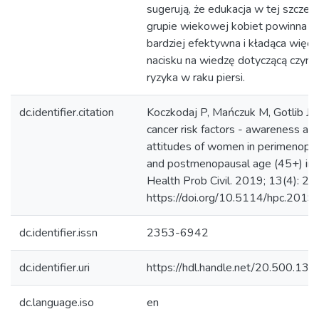
sugerują, że edukacja w tej szczeg
grupie wiekowej kobiet powinna b
bardziej efektywna i kładąca więce
nacisku na wiedzę dotyczącą czyn
ryzyka w raku piersi.
dc.identifier.citation
Koczkodaj P, Mańczuk M, Gotlib J. 
cancer risk factors - awareness an
attitudes of women in perimenopa
and postmenopausal age (45+) in 
Health Prob Civil. 2019; 13(4): 2
https://doi.org/10.5114/hpc.201
dc.identifier.issn
2353-6942
dc.identifier.uri
https://hdl.handle.net/20.500.13
dc.language.iso
en