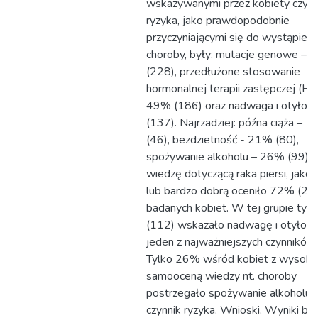
wskazywanymi przez kobiety czynn
ryzyka, jako prawdopodobnie
przyczyniającymi się do wystąpieni
choroby, były: mutacje genowe –
(228), przedłużone stosowanie
hormonalnej terapii zastępczej (HT
49% (186) oraz nadwaga i otyłoś
(137). Najrzadziej: późna ciąża – 
(46), bezdzietność - 21% (80),
spożywanie alkoholu – 26% (99).
wiedzę dotyczącą raka piersi, jako
lub bardzo dobrą oceniło 72% (27
badanych kobiet. W tej grupie tyl
(112) wskazało nadwagę i otyłość
jeden z najważniejszych czynników 
Tylko 26% wśród kobiet z wysoką
samooceną wiedzy nt. choroby
postrzegało spożywanie alkoholu 
czynnik ryzyka. Wnioski. Wyniki ba