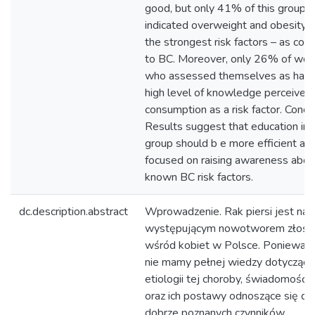
good, but only 41% of this group
indicated overweight and obesity -
the strongest risk factors – as cont
to BC. Moreover, only 26% of wo
who assessed themselves as havi
high level of knowledge perceived 
consumption as a risk factor. Concl
Results suggest that education in 
group should b e more efficient a
focused on raising awareness abou
known BC risk factors.
dc.description.abstract
Wprowadzenie. Rak piersi jest najc
występującym nowotworem złośl
wśród kobiet w Polsce. Ponieważ 
nie mamy pełnej wiedzy dotyczące
etiologii tej choroby, świadomość 
oraz ich postawy odnoszące się do 
dobrze poznanych czynników