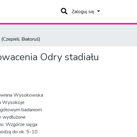
Zaloguj się
Czepieli, Białoruś)
owacenia Odry stadiału
 Równina Wysokowska
ta Wysokoje
czegółowym badaniom
ie wydłużone
si. Wzgórze sięga
hodzą do ok. 5-10