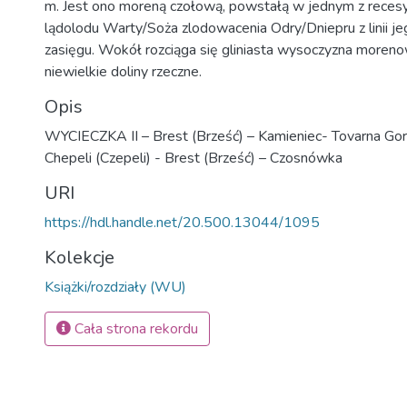
m. Jest ono moreną czołową, powstałą w jednym z reces
lądolodu Warty/Soża zlodowacenia Odry/Dniepru z linii 
zasięgu. Wokół rozciąga się gliniasta wysoczyzna morenow
niewielkie doliny rzeczne.
Opis
WYCIECZKA II – Brest (Brześć) – Kamieniec- Tovarna Gor
Chepeli (Czepeli) - Brest (Brześć) – Czosnówka
URI
https://hdl.handle.net/20.500.13044/1095
Kolekcje
Książki/rozdziały (WU)
Cała strona rekordu