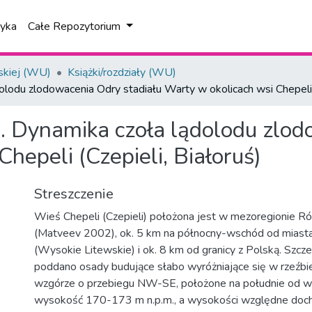
tyka
Całe Repozytorium
skiej (WU)
Książki/rozdziały (WU)
lodu zlodowacenia Odry stadiału Warty w okolicach wsi Chepeli (
. Dynamika czoła lądolodu zlod
hepeli (Czepieli, Białoruś)
Streszczenie
Wieś Chepeli (Czepieli) położona jest w mezoregionie
(Matveev 2002), ok. 5 km na północny-wschód od mias
(Wysokie Litewskie) i ok. 8 km od granicy z Polską. Sz
poddano osady budujące słabo wyróżniające się w rzeźb
wzgórze o przebiegu NW-SE, położone na południe od w
wysokość 170-173 m n.p.m., a wysokości względne doc