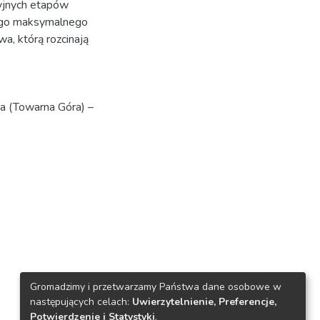
yjnych etapów
jego maksymalnego
a, którą rozcinają
a (Towarna Góra) –
Gromadzimy i przetwarzamy Państwa dane osobowe w
następujących celach:
Uwierzytelnienie, Preferencje,
Potwierdzenie i Statystyki
.