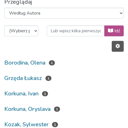
Przeglądaj
Przeglądanie 2020, Volume 13, Is
Idź
Borodina, Olena
1
Grzęda Łukasz
1
Korkuna, Ivan
1
Korkuna, Oryslava
1
Kozak, Sylwester
1