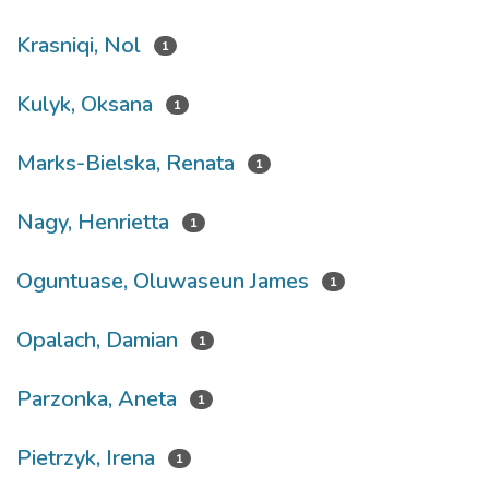
Krasniqi, Nol
1
Kulyk, Oksana
1
Marks-Bielska, Renata
1
Nagy, Henrietta
1
Oguntuase, Oluwaseun James
1
Opalach, Damian
1
Parzonka, Aneta
1
Pietrzyk, Irena
1