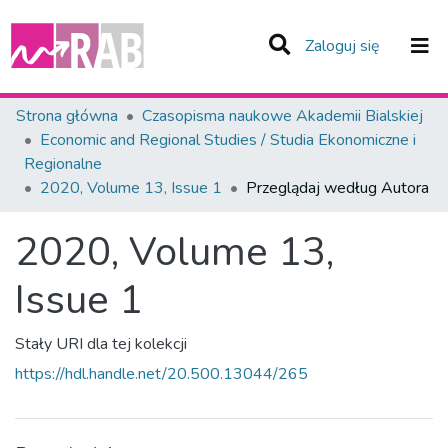
(current)
Zaloguj się
Zespoły i Kolekcje
Strona główna
Czasopisma naukowe Akademii Bialskiej
Economic and Regional Studies / Studia Ekonomiczne i
Całe Repozytorium
Regionalne
2020, Volume 13, Issue 1
Przeglądaj według Autora
2020, Volume 13,
Issue 1
Stały URI dla tej kolekcji
https://hdl.handle.net/20.500.13044/265