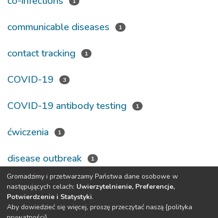
co-infections
1
communicable diseases
1
contact tracking
1
COVID-19
3
COVID-19 antibody testing
1
ćwiczenia
1
disease outbreak
1
Gromadzimy i przetwarzamy Państwa dane osobowe w
Poprzedni
Następny
następujących celach:
Uwierzytelnienie, Preferencje,
Potwierdzenie i Statystyki
.
Aby dowiedzieć się więcej, proszę przeczytać naszą {polityka
DSpace software
copyright © 2002-2026
LYRASIS
prywatności}.