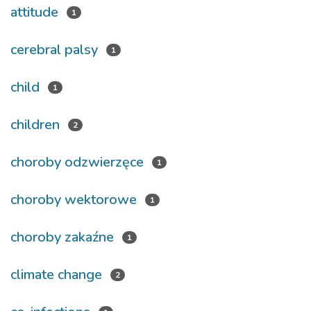
attitude
1
cerebral palsy
1
child
1
children
2
choroby odzwierzęce
1
choroby wektorowe
1
choroby zakaźne
1
climate change
2