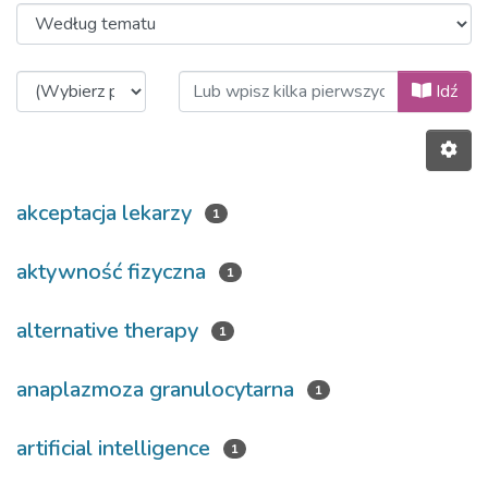
Przeglądanie 2022, Volume 16, Is
Idź
akceptacja lekarzy
1
aktywność fizyczna
1
alternative therapy
1
anaplazmoza granulocytarna
1
artificial intelligence
1