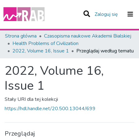
(current)
Zaloguj się
Zespoły i Kolekcje
Strona główna
Czasopisma naukowe Akademii Bialskiej
Health Problems of Civilization
Całe Repozytorium
2022, Volume 16, Issue 1
Przeglądaj według tematu
2022, Volume 16,
Issue 1
Stały URI dla tej kolekcji
https://hdl.handle.net/20.500.13044/699
Przeglądaj