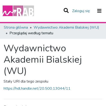
(current)
Zaloguj się
Zespoły i Kolekcje
Strona główna
Wydawnictwo Akademii Bialskiej (WU)
Przeglądaj według tematu
Całe Repozytorium
Wydawnictwo
Akademii Bialskiej
(WU)
Stały URI dla tego zespołu
https://hdl.handle.net/20.500.13044/11