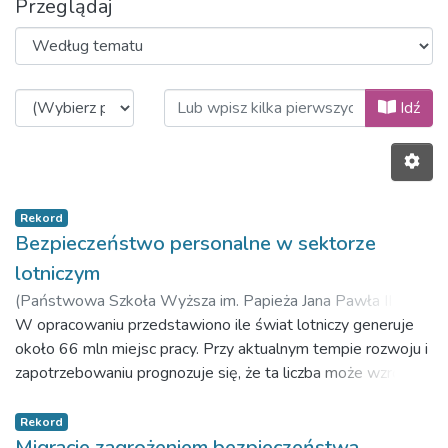
Przeglądaj
Przeglądanie Wydawnictwo Akadem
Idź
Rekord
Bezpieczeństwo personalne w sektorze
lotniczym
(
Państwowa Szkoła Wyższa im. Papieża Jana Pawła II w
Białej Podlaskiej,
W opracowaniu przedstawiono ile świat lotniczy generuje
2019
)
Piskor, Zbigniew
;
Ciekanowski,
Zbigniew
około 66 mln miejsc pracy. Przy aktualnym tempie rozwoju i
zapotrzebowaniu prognozuje się, że ta liczba może wzrosnąć
do 100 mln. Nowe destynacje, zwiększona ilość cargo już
teraz rzucają wyzwanie na zapotrzebowanie nowych
Rekord
pracowników. Bez względu na stanowisko a zaczynając od
Migracje zagrożeniem bezpieczeństwa