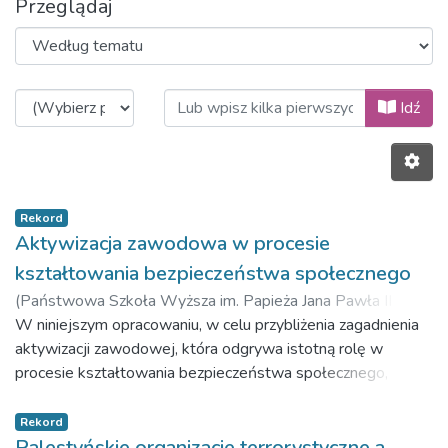
Przeglądaj
Przeglądanie Wydawnictwo Akademi
Idź
Rekord
Aktywizacja zawodowa w procesie
kształtowania bezpieczeństwa społecznego
(
Państwowa Szkoła Wyższa im. Papieża Jana Pawła II w
Białej Podlaskiej,
W niniejszym opracowaniu, w celu przybliżenia zagadnienia
2020
)
Chrząszcz, Aneta
aktywizacji zawodowej, która odgrywa istotną rolę w
procesie kształtowania bezpieczeństwa społecznego,
przedstawiono istotę aktywizacji zawodowej oraz jej
uwarunkowania na rynku pracy. Omówiono także
Rekord
instrumenty, stosowane przez państwo, mające służyć
Palestyńskie organizacje terrorystyczne a