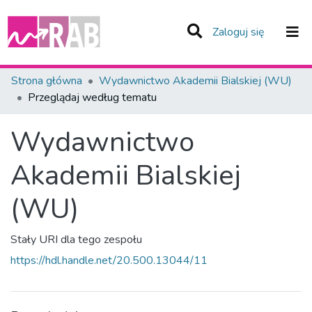
(current)
Zaloguj się
Zespoły i Kolekcje
Strona główna
Wydawnictwo Akademii Bialskiej (WU)
Przeglądaj według tematu
Całe Repozytorium
Wydawnictwo
Akademii Bialskiej
(WU)
Stały URI dla tego zespołu
https://hdl.handle.net/20.500.13044/11