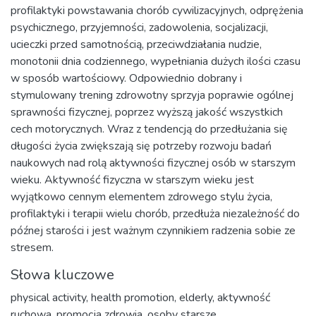
profilaktyki powstawania chorób cywilizacyjnych, odprężenia
psychicznego, przyjemności, zadowolenia, socjalizacji,
ucieczki przed samotnością, przeciwdziałania nudzie,
monotonii dnia codziennego, wypełniania dużych ilości czasu
w sposób wartościowy. Odpowiednio dobrany i
stymulowany trening zdrowotny sprzyja poprawie ogólnej
sprawności fizycznej, poprzez wyższą jakość wszystkich
cech motorycznych. Wraz z tendencją do przedłużania się
długości życia zwiększają się potrzeby rozwoju badań
naukowych nad rolą aktywności fizycznej osób w starszym
wieku. Aktywność fizyczna w starszym wieku jest
wyjątkowo cennym elementem zdrowego stylu życia,
profilaktyki i terapii wielu chorób, przedłuża niezależność do
późnej starości i jest ważnym czynnikiem radzenia sobie ze
stresem.
Słowa kluczowe
physical activity
,
health promotion
,
elderly
,
aktywność
ruchowa
,
promocja zdrowia
,
osoby starsze