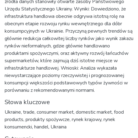
źródła danych stanowiły otwarte zasoby Państwowego
Urzędu Statystycznego Ukrainy. Wyniki: Dowiedziono, że
infrastruktura handlowa obecnie odgrywa istotną rolę na
obecnym etapie rozwoju rynku wewnętrznego dla dóbr
konsumpcyjnych w Ukrainie. Przyczyną pewnych trendów są
głównie redukcja całkowitej liczby rynków jako wynik zakazu
rynków nieformalnych, gdzie głównie handlowano
produktami spożywczymi, oraz aktywny rozwój łańcuchów
supermarketów, które zajmują dziś istotne miejsce w
infrastrukturze handlowej. Wnioski: Analiza wykazała
niewystarczające poziomy rzeczywistej i prognozowanej
konsumpcji większości podstawowych typów żywności w
porównaniu z rekomendowanymi normami.
Słowa kluczowe
Ukraine
,
trade
,
consumer market
,
domestic market
,
food
products
,
produkty spożywcze
,
rynek krajowy
,
rynek
konsumencki
,
handel
,
Ukraina