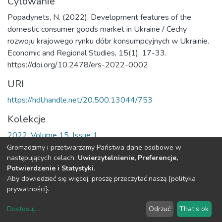
Cytowanie
Popadynets, N. (2022). Development features of the
domestic consumer goods market in Ukraine / Cechy
rozwoju krajowego rynku dóbr konsumpcyjnych w Ukrainie.
Economic and Regional Studies, 15(1), 17-33.
https://doi.org/10.2478/ers-2022-0002
URI
https://hdl.handle.net/20.500.13044/753
Kolekcje
2022, Volume 15, Issue 1
Gromadzimy i przetwarzamy Państwa dane osobowe w
Cała strona rekordu
następujących celach:
Uwierzytelnienie, Preferencje,
Potwierdzenie i Statystyki
.
Aby dowiedzieć się więcej, proszę przeczytać naszą {polityka
DSpace software
copyright © 2002-2026
LYRASIS
prywatności}.
O
Regulamin
Klauzula
Deklaracja
Ustawienia
Repozytorium
Repozytorium
RODO
dostępności
plików
Dostosuj
...
Odrzuć
That's ok
cookie