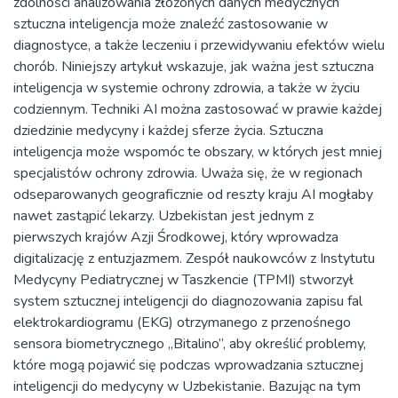
zdolności analizowania złożonych danych medycznych
sztuczna inteligencja może znaleźć zastosowanie w
diagnostyce, a także leczeniu i przewidywaniu efektów wielu
chorób. Niniejszy artykuł wskazuje, jak ważna jest sztuczna
inteligencja w systemie ochrony zdrowia, a także w życiu
codziennym. Techniki AI można zastosować w prawie każdej
dziedzinie medycyny i każdej sferze życia. Sztuczna
inteligencja może wspomóc te obszary, w których jest mniej
specjalistów ochrony zdrowia. Uważa się, że w regionach
odseparowanych geograficznie od reszty kraju AI mogłaby
nawet zastąpić lekarzy. Uzbekistan jest jednym z
pierwszych krajów Azji Środkowej, który wprowadza
digitalizację z entuzjazmem. Zespół naukowców z Instytutu
Medycyny Pediatrycznej w Taszkencie (TPMI) stworzył
system sztucznej inteligencji do diagnozowania zapisu fal
elektrokardiogramu (EKG) otrzymanego z przenośnego
sensora biometrycznego „Bitalino”, aby określić problemy,
które mogą pojawić się podczas wprowadzania sztucznej
inteligencji do medycyny w Uzbekistanie. Bazując na tym