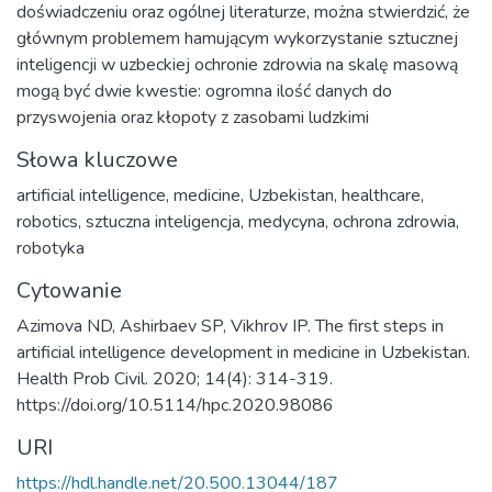
doświadczeniu oraz ogólnej literaturze, można stwierdzić, że
głównym problemem hamującym wykorzystanie sztucznej
inteligencji w uzbeckiej ochronie zdrowia na skalę masową
mogą być dwie kwestie: ogromna ilość danych do
przyswojenia oraz kłopoty z zasobami ludzkimi
Słowa kluczowe
artificial intelligence
,
medicine
,
Uzbekistan
,
healthcare
,
robotics
,
sztuczna inteligencja
,
medycyna
,
ochrona zdrowia
,
robotyka
Cytowanie
Azimova ND, Ashirbaev SP, Vikhrov IP. The first steps in
artificial intelligence development in medicine in Uzbekistan.
Health Prob Civil. 2020; 14(4): 314-319.
https://doi.org/10.5114/hpc.2020.98086
URI
https://hdl.handle.net/20.500.13044/187