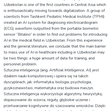
Uzbekistan is one of the first countries in Central Asia which
is enthusiastically moving towards digitalization. A group of
scientists from Tashkent Pediatric Medical Institute (TPMI)
created an AI system for diagnosing electrocardiogram
(ECG) waveform outputted from the portable biometric
sensor “Bitalino” in order to find out problems for introducing
AI in the medical field in Uzbekistan. From this experience
and the general literature, we conclude that the main barrier
to mass use of AI in healthcare including in Uzbekistan may
be two things: a huge amount of data for training, and
personnel problem.
Sztuczna inteligencja (ang. Artificial Intelligence, AI) jest
działem nauki komputerowej i opiera się na takich
dyscyplinach, jak: informatyka, biologia, psychologia,
językoznawstwo, matematyka oraz budowa maszyn.
Sztuczna inteligencja wykorzystuje algorytmy, heurystykę,
dopasowanie do wzorca, reguły, głębokie uczenie i
przetwarzanie kognitywne do szacowania wniosków. Dzięki