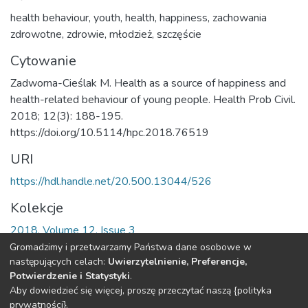
health behaviour
,
youth
,
health
,
happiness
,
zachowania
zdrowotne
,
zdrowie
,
młodzież
,
szczęście
Cytowanie
Zadworna-Cieślak M. Health as a source of happiness and
health-related behaviour of young people. Health Prob Civil.
2018; 12(3): 188-195.
https://doi.org/10.5114/hpc.2018.76519
URI
https://hdl.handle.net/20.500.13044/526
Kolekcje
2018, Volume 12, Issue 3
Gromadzimy i przetwarzamy Państwa dane osobowe w
Cała strona rekordu
następujących celach:
Uwierzytelnienie, Preferencje,
Potwierdzenie i Statystyki
.
Aby dowiedzieć się więcej, proszę przeczytać naszą {polityka
DSpace software
copyright © 2002-2026
LYRASIS
prywatności}.