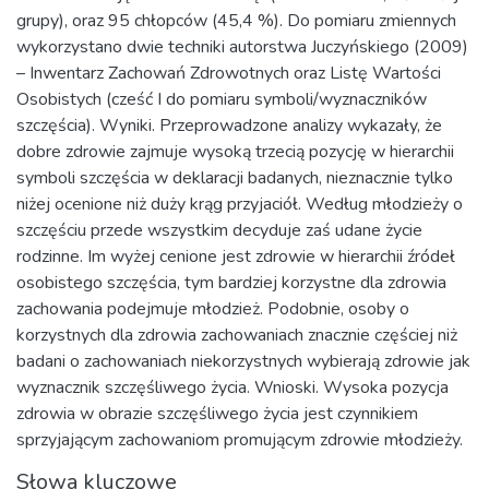
grupy), oraz 95 chłopców (45,4 %). Do pomiaru zmiennych
wykorzystano dwie techniki autorstwa Juczyńskiego (2009)
– Inwentarz Zachowań Zdrowotnych oraz Listę Wartości
Osobistych (cześć I do pomiaru symboli/wyznaczników
szczęścia). Wyniki. Przeprowadzone analizy wykazały, że
dobre zdrowie zajmuje wysoką trzecią pozycję w hierarchii
symboli szczęścia w deklaracji badanych, nieznacznie tylko
niżej ocenione niż duży krąg przyjaciół. Według młodzieży o
szczęściu przede wszystkim decyduje zaś udane życie
rodzinne. Im wyżej cenione jest zdrowie w hierarchii źródeł
osobistego szczęścia, tym bardziej korzystne dla zdrowia
zachowania podejmuje młodzież. Podobnie, osoby o
korzystnych dla zdrowia zachowaniach znacznie częściej niż
badani o zachowaniach niekorzystnych wybierają zdrowie jak
wyznacznik szczęśliwego życia. Wnioski. Wysoka pozycja
zdrowia w obrazie szczęśliwego życia jest czynnikiem
sprzyjającym zachowaniom promującym zdrowie młodzieży.
Słowa kluczowe