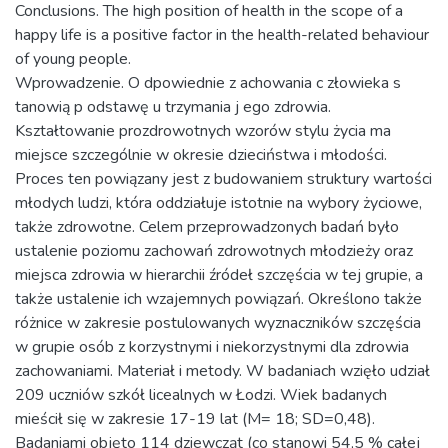
Conclusions. The high position of health in the scope of a
happy life is a positive factor in the health-related behaviour
of young people.
Wprowadzenie. O dpowiednie z achowania c złowieka s
tanowią p odstawę u trzymania j ego zdrowia.
Kształtowanie prozdrowotnych wzorów stylu życia ma
miejsce szczególnie w okresie dzieciństwa i młodości.
Proces ten powiązany jest z budowaniem struktury wartości
młodych ludzi, która oddziałuje istotnie na wybory życiowe,
także zdrowotne. Celem przeprowadzonych badań było
ustalenie poziomu zachowań zdrowotnych młodzieży oraz
miejsca zdrowia w hierarchii źródeł szczęścia w tej grupie, a
także ustalenie ich wzajemnych powiązań. Określono także
różnice w zakresie postulowanych wyznaczników szczęścia
w grupie osób z korzystnymi i niekorzystnymi dla zdrowia
zachowaniami. Materiał i metody. W badaniach wzięło udział
209 uczniów szkół licealnych w Łodzi. Wiek badanych
mieścił się w zakresie 17-19 lat (M= 18; SD=0,48).
Badaniami objęto 114 dziewcząt (co stanowi 54,5 % całej