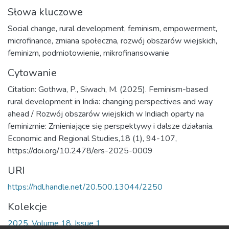
Słowa kluczowe
Social change
,
rural development
,
feminism
,
empowerment
,
microfinance
,
zmiana społeczna
,
rozwój obszarów wiejskich
,
feminizm
,
podmiotowienie
,
mikrofinansowanie
Cytowanie
Citation: Gothwa, P., Siwach, M. (2025). Feminism-based
rural development in India: changing perspectives and way
ahead / Rozwój obszarów wiejskich w Indiach oparty na
feminizmie: Zmieniające się perspektywy i dalsze działania.
Economic and Regional Studies,18 (1), 94-107,
https://doi.org/10.2478/ers-2025-0009
URI
https://hdl.handle.net/20.500.13044/2250
Kolekcje
2025, Volume 18, Issue 1