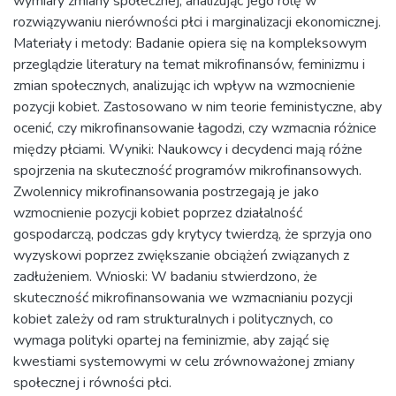
wymiary zmiany społecznej, analizując jego rolę w
rozwiązywaniu nierówności płci i marginalizacji ekonomicznej.
Materiały i metody: Badanie opiera się na kompleksowym
przeglądzie literatury na temat mikrofinansów, feminizmu i
zmian społecznych, analizując ich wpływ na wzmocnienie
pozycji kobiet. Zastosowano w nim teorie feministyczne, aby
ocenić, czy mikrofinansowanie łagodzi, czy wzmacnia różnice
między płciami. Wyniki: Naukowcy i decydenci mają różne
spojrzenia na skuteczność programów mikrofinansowych.
Zwolennicy mikrofinansowania postrzegają je jako
wzmocnienie pozycji kobiet poprzez działalność
gospodarczą, podczas gdy krytycy twierdzą, że sprzyja ono
wyzyskowi poprzez zwiększanie obciążeń związanych z
zadłużeniem. Wnioski: W badaniu stwierdzono, że
skuteczność mikrofinansowania we wzmacnianiu pozycji
kobiet zależy od ram strukturalnych i politycznych, co
wymaga polityki opartej na feminizmie, aby zająć się
kwestiami systemowymi w celu zrównoważonej zmiany
społecznej i równości płci.