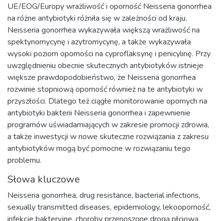
UE/EOG/Europy wrażliwość i oporność Neisseria gonorrhea
na różne antybiotyki różniła się w zależności od kraju.
Neisseria gonorrhea wykazywała większą wrażliwość na
spektynomycynę i azytromycynę, a także wykazywała
wysoki poziom oporności na cyproflaksynę i penicylinę. Przy
uwzględnieniu obecnie skutecznych antybiotyków istnieje
większe prawdopodobieństwo, że Neisseria gonorrhea
rozwinie stopniową oporność również na te antybiotyki w
przyszłości. Dlatego też ciągłe monitorowanie opornych na
antybiotyki bakterii Neisseria gonorrhea i zapewnienie
programów uświadamiających w zakresie promocji zdrowia,
a także inwestycji w nowe skuteczne rozwiązania z zakresu
antybiotyków mogą być pomocne w rozwiązaniu tego
problemu.
Słowa kluczowe
Neisseria gonorrhea
,
drug resistance
,
bacterial infections
,
sexually transmitted diseases
,
epidemiology
,
lekooporność
,
infekcje bakteryjne
,
choroby przenoszone drogą płciową
,