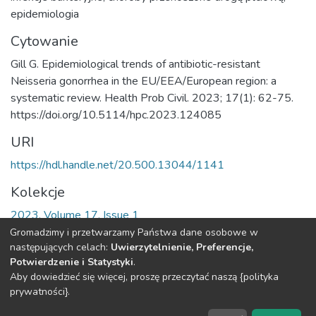
epidemiologia
Cytowanie
Gill G. Epidemiological trends of antibiotic-resistant
Neisseria gonorrhea in the EU/EEA/European region: a
systematic review. Health Prob Civil. 2023; 17(1): 62-75.
https://doi.org/10.5114/hpc.2023.124085
URI
https://hdl.handle.net/20.500.13044/1141
Kolekcje
2023, Volume 17, Issue 1
Gromadzimy i przetwarzamy Państwa dane osobowe w
Cała strona rekordu
następujących celach:
Uwierzytelnienie, Preferencje,
Potwierdzenie i Statystyki
.
Aby dowiedzieć się więcej, proszę przeczytać naszą {polityka
DSpace software
copyright © 2002-2026
LYRASIS
prywatności}.
O
Regulamin
Klauzula
Deklaracja
Ustawienia