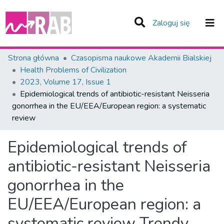
(current)
Zaloguj się
Zespoły i Kolekcje
Strona główna
Czasopisma naukowe Akademii Bialskiej
Health Problems of Civilization
Statystyka
2023, Volume 17, Issue 1
Epidemiological trends of antibiotic-resistant Neisseria
Całe Repozytorium
gonorrhea in the EU/EEA/European region: a systematic
review
Epidemiological trends of
antibiotic-resistant Neisseria
gonorrhea in the
EU/EEA/European region: a
systematic review
Trendy