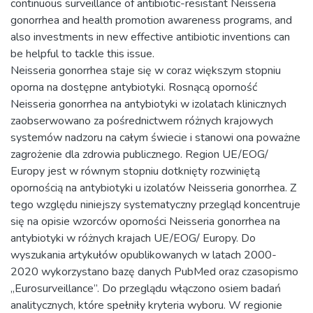
continuous surveillance of antibiotic-resistant Neisseria
gonorrhea and health promotion awareness programs, and
also investments in new effective antibiotic inventions can
be helpful to tackle this issue.
Neisseria gonorrhea staje się w coraz większym stopniu
oporna na dostępne antybiotyki. Rosnącą oporność
Neisseria gonorrhea na antybiotyki w izolatach klinicznych
zaobserwowano za pośrednictwem różnych krajowych
systemów nadzoru na całym świecie i stanowi ona poważne
zagrożenie dla zdrowia publicznego. Region UE/EOG/
Europy jest w równym stopniu dotknięty rozwiniętą
opornością na antybiotyki u izolatów Neisseria gonorrhea. Z
tego względu niniejszy systematyczny przegląd koncentruje
się na opisie wzorców oporności Neisseria gonorrhea na
antybiotyki w różnych krajach UE/EOG/ Europy. Do
wyszukania artykułów opublikowanych w latach 2000-
2020 wykorzystano bazę danych PubMed oraz czasopismo
„Eurosurveillance”. Do przeglądu włączono osiem badań
analitycznych, które spełniły kryteria wyboru. W regionie