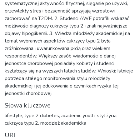
systematycznej aktywności fizycznej, sięganie po używki,
przewlekły stres i bezsenność sprzyjają wzrostowi
zachorowań na T2DM. 2. Studenci AWF potrafili wskazać
możliwości diagnozy cukrzycy typu 2 i znali najważniejsze
objawy hipoglikemii. 3. Wiedza młodzieży akademickiej na
temat wybranych aspektów cukrzycy typu 2 była
zróżnicowana i uwarunkowana płcią oraz wiekiem
respondentów. Większy zasób wiadomości o danej
jednostce chorobowej posiadały kobiety i studenci
kształcący się na wyższych latach studiów. Wnioski: Istnieje
potrzeba stałego monitorowania stylu młodzieży
akademickiej i jej edukowania o czynnikach ryzyka tej
jednostki chorobowej.
Słowa kluczowe
lifestyle
,
type 2 diabetes
,
academic youth
,
styl życia
,
cukrzyca typu 2
,
młodzież akademicka
URI