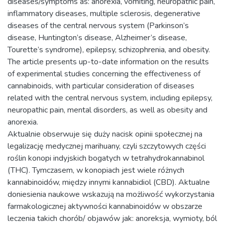
diseases/symptoms as: anorexia, vomiting, neuropathic pain,
inflammatory diseases, multiple sclerosis, degenerative
diseases of the central nervous system (Parkinson’s
disease, Huntington’s disease, Alzheimer’s disease,
Tourette’s syndrome), epilepsy, schizophrenia, and obesity.
The article presents up-to-date information on the results
of experimental studies concerning the effectiveness of
cannabinoids, with particular consideration of diseases
related with the central nervous system, including epilepsy,
neuropathic pain, mental disorders, as well as obesity and
anorexia.
Aktualnie obserwuje się duży nacisk opinii społecznej na
legalizację medycznej marihuany, czyli szczytowych części
roślin konopi indyjskich bogatych w tetrahydrokannabinol
(THC). Tymczasem, w konopiach jest wiele różnych
kannabinoidów, między innymi kannabidiol (CBD). Aktualne
doniesienia naukowe wskazują na możliwość wykorzystania
farmakologicznej aktywności kannabinoidów w obszarze
leczenia takich chorób/ objawów jak: anoreksja, wymioty, ból