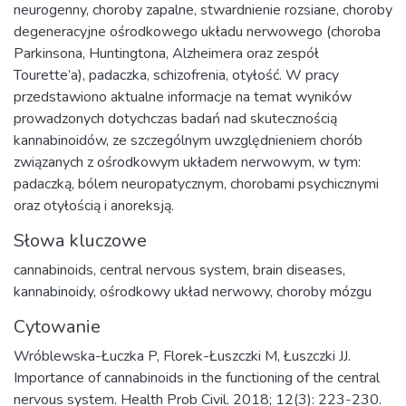
neurogenny, choroby zapalne, stwardnienie rozsiane, choroby
degeneracyjne ośrodkowego układu nerwowego (choroba
Parkinsona, Huntingtona, Alzheimera oraz zespół
Tourette’a), padaczka, schizofrenia, otyłość. W pracy
przedstawiono aktualne informacje na temat wyników
prowadzonych dotychczas badań nad skutecznością
kannabinoidów, ze szczególnym uwzględnieniem chorób
związanych z ośrodkowym układem nerwowym, w tym:
padaczką, bólem neuropatycznym, chorobami psychicznymi
oraz otyłością i anoreksją.
Słowa kluczowe
cannabinoids
,
central nervous system
,
brain diseases
,
kannabinoidy
,
ośrodkowy układ nerwowy
,
choroby mózgu
Cytowanie
Wróblewska-Łuczka P, Florek-Łuszczki M, Łuszczki JJ.
Importance of cannabinoids in the functioning of the central
nervous system. Health Prob Civil. 2018; 12(3): 223-230.