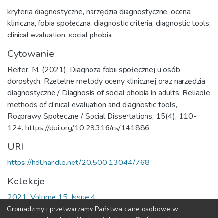
kryteria diagnostyczne
,
narzędzia diagnostyczne
,
ocena
kliniczna
,
fobia społeczna
,
diagnostic criteria
,
diagnostic tools
,
clinical evaluation
,
social phobia
Cytowanie
Reiter, M. (2021). Diagnoza fobii społecznej u osób
dorosłych. Rzetelne metody oceny klinicznej oraz narzędzia
diagnostyczne / Diagnosis of social phobia in adults. Reliable
methods of clinical evaluation and diagnostic tools,
Rozprawy Społeczne / Social Dissertations, 15(4), 110-
124. https://doi.org/10.29316/rs/141886
URI
https://hdl.handle.net/20.500.13044/768
Kolekcje
2021, Volume 15, Issue 4
Gromadzimy i przetwarzamy Państwa dane osobowe w