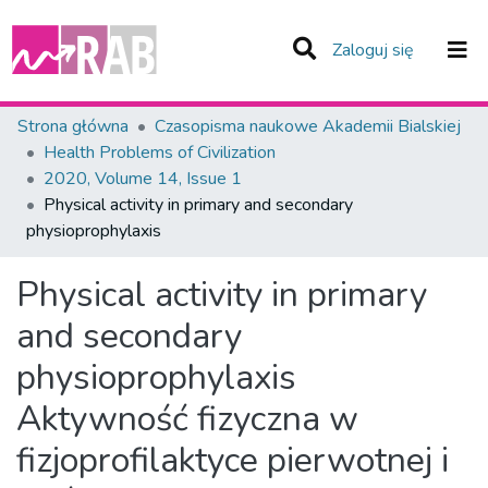
(current)
Zaloguj się
Zespoły i Kolekcje
Strona główna
Czasopisma naukowe Akademii Bialskiej
Health Problems of Civilization
Statystyka
2020, Volume 14, Issue 1
Physical activity in primary and secondary
Całe Repozytorium
physioprophylaxis
Physical activity in primary
and secondary
physioprophylaxis
Aktywność fizyczna w
fizjoprofilaktyce pierwotnej i