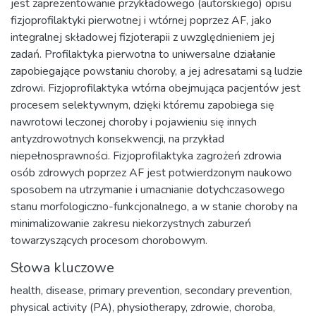
jest zaprezentowanie przykładowego (autorskiego) opisu
fizjoprofilaktyki pierwotnej i wtórnej poprzez AF, jako
integralnej składowej fizjoterapii z uwzględnieniem jej
zadań. Profilaktyka pierwotna to uniwersalne działanie
zapobiegające powstaniu choroby, a jej adresatami są ludzie
zdrowi. Fizjoprofilaktyka wtórna obejmująca pacjentów jest
procesem selektywnym, dzięki któremu zapobiega się
nawrotowi leczonej choroby i pojawieniu się innych
antyzdrowotnych konsekwencji, na przykład
niepełnosprawności. Fizjoprofilaktyka zagrożeń zdrowia
osób zdrowych poprzez AF jest potwierdzonym naukowo
sposobem na utrzymanie i umacnianie dotychczasowego
stanu morfologiczno-funkcjonalnego, a w stanie choroby na
minimalizowanie zakresu niekorzystnych zaburzeń
towarzyszących procesom chorobowym.
Słowa kluczowe
health
,
disease
,
primary prevention
,
secondary prevention
,
physical activity (PA)
,
physiotherapy
,
zdrowie
,
choroba
,