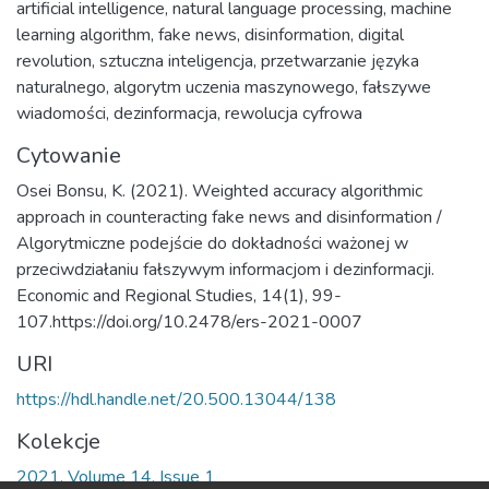
artificial intelligence
,
natural language processing
,
machine
learning algorithm
,
fake news
,
disinformation
,
digital
revolution
,
sztuczna inteligencja
,
przetwarzanie języka
naturalnego
,
algorytm uczenia maszynowego
,
fałszywe
wiadomości
,
dezinformacja
,
rewolucja cyfrowa
Cytowanie
Osei Bonsu, K. (2021). Weighted accuracy algorithmic
approach in counteracting fake news and disinformation /
Algorytmiczne podejście do dokładności ważonej w
przeciwdziałaniu fałszywym informacjom i dezinformacji.
Economic and Regional Studies, 14(1), 99-
107.https://doi.org/10.2478/ers-2021-0007
URI
https://hdl.handle.net/20.500.13044/138
Kolekcje
2021, Volume 14, Issue 1