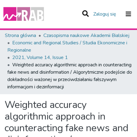
(current)
Zaloguj się
Zespoły i Kolekcje
Strona główna
Czasopisma naukowe Akademii Bialskiej
Economic and Regional Studies / Studia Ekonomiczne i
Statystyka
Regionalne
2021, Volume 14, Issue 1
Całe Repozytorium
Weighted accuracy algorithmic approach in counteracting
fake news and disinformation / Algorytmiczne podejście do
dokładności ważonej w przeciwdziałaniu fałszywym
informacjom i dezinformacji
Weighted accuracy
algorithmic approach in
counteracting fake news and