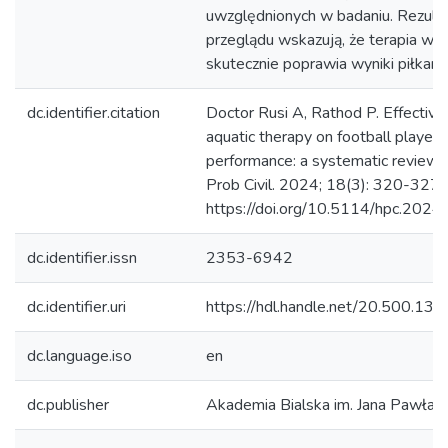
uwzględnionych w badaniu. Rezult
przeglądu wskazują, że terapia w 
skutecznie poprawia wyniki piłkarzy
dc.identifier.citation
Doctor Rusi A, Rathod P. Effective
aquatic therapy on football players
performance: a systematic review.
Prob Civil. 2024; 18(3): 320-327.
https://doi.org/10.5114/hpc.202
dc.identifier.issn
2353-6942
dc.identifier.uri
https://hdl.handle.net/20.500.1
dc.language.iso
en
dc.publisher
Akademia Bialska im. Jana Pawła II