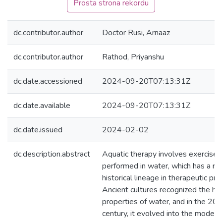
Prosta strona rekordu
dc.contributor.author
Doctor Rusi, Arnaaz
dc.contributor.author
Rathod, Priyanshu
dc.date.accessioned
2024-09-20T07:13:31Z
dc.date.available
2024-09-20T07:13:31Z
dc.date.issued
2024-02-02
dc.description.abstract
Aquatic therapy involves exercises
performed in water, which has a ric
historical lineage in therapeutic pra
Ancient cultures recognized the he
properties of water, and in the 20t
century, it evolved into the modern