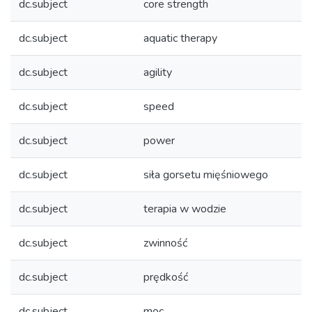
dc.subject
core strength
dc.subject
aquatic therapy
dc.subject
agility
dc.subject
speed
dc.subject
power
dc.subject
siła gorsetu mięśniowego
dc.subject
terapia w wodzie
dc.subject
zwinność
dc.subject
prędkość
dc.subject
moc