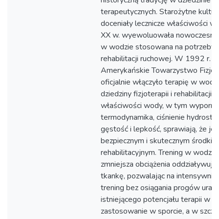
historyczną tradycję w dziedzinie p
terapeutycznych. Starożytne kultur
doceniały lecznicze właściwości w
XX w. wyewoluowała nowoczesna 
w wodzie stosowana na potrzeby
rehabilitacji ruchowej. W 1992 r.
Amerykańskie Towarzystwo Fizjote
oficjalnie włączyło terapię w wodz
dziedziny fizjoterapii i rehabilitacji.
właściwości wody, w tym wyporno
termodynamika, ciśnienie hydrosta
gęstość i lepkość, sprawiają, że je
bezpiecznym i skutecznym środki
rehabilitacyjnym. Trening w wodzie
zmniejsza obciążenia oddziaływują
tkankę, pozwalając na intensywnie
trening bez osiągania progów ura
istniejącego potencjału terapii w wo
zastosowanie w sporcie, a w szcze