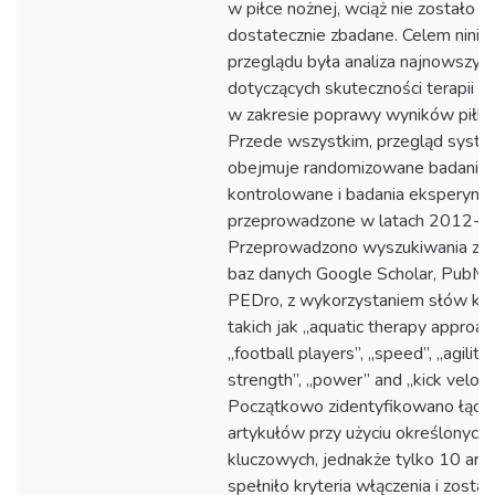
w piłce nożnej, wciąż nie zostało
dostatecznie zbadane. Celem ninie
przeglądu była analiza najnowszyc
dotyczących skuteczności terapii 
w zakresie poprawy wyników piłkar
Przede wszystkim, przegląd syst
obejmuje randomizowane badania
kontrolowane i badania eksperyme
przeprowadzone w latach 2012-2
Przeprowadzono wyszukiwania za
baz danych Google Scholar, PubMe
PEDro, z wykorzystaniem słów kl
takich jak „aquatic therapy approach
„football players”, „speed”, „agility”
strength”, „power” and „kick velocit
Początkowo zidentyfikowano łącz
artykułów przy użyciu określonych
kluczowych, jednakże tylko 10 art
spełniło kryteria włączenia i został