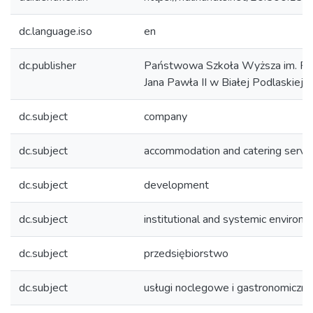
dc.language.iso
en
dc.publisher
Państwowa Szkoła Wyższa im. Pa
Jana Pawła II w Białej Podlaskiej
dc.subject
company
dc.subject
accommodation and catering servi
dc.subject
development
dc.subject
institutional and systemic environ
dc.subject
przedsiębiorstwo
dc.subject
usługi noclegowe i gastronomiczne