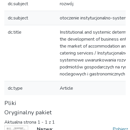
dc.subject
rozwój
dc.subject
otoczenie instytucjonalno-syste
dc.title
Institutional and systemic determin
the development of business entiti
the market of accommodation and
catering services / Instytucjonalno-
systemowe uwarunkowania rozwo
podmiotów gospodarczych na rynk
noclegowych i gastronomicznych
dc.type
Article
Pliki
Oryginalny pakiet
Aktualna strona
1 - 1 z 1
Nazwa:
Pobierz