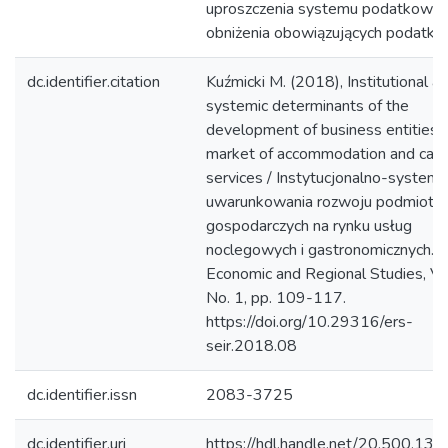
uproszczenia systemu podatkoweg
obniżenia obowiązujących podatkó
dc.identifier.citation
Kuźmicki M. (2018), Institutional a
systemic determinants of the
development of business entities i
market of accommodation and cate
services / Instytucjonalno-syste
uwarunkowania rozwoju podmiotó
gospodarczych na rynku usług
noclegowych i gastronomicznych.
Economic and Regional Studies, Vol
No. 1, pp. 109-117.
https://doi.org/10.29316/ers-
seir.2018.08
dc.identifier.issn
2083-3725
dc.identifier.uri
https://hdl.handle.net/20.500.13