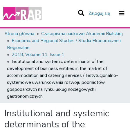
(current)
Zaloguj się
Zespoły i Kolekcje
Strona główna
Czasopisma naukowe Akademii Bialskiej
Economic and Regional Studies / Studia Ekonomiczne i
Statystyka
Regionalne
2018, Volume 11, Issue 1
Całe Repozytorium
Institutional and systemic determinants of the
development of business entities in the market of
accommodation and catering services / Instytucjonalno-
systemowe uwarunkowania rozwoju podmiotów
gospodarczych na rynku usług noclegowych i
gastronomicznych
Institutional and systemic
determinants of the