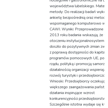
noclegowe i gastronomiczne na ob
województwa lubelskiego. Materiał
metody: Do realizacji badań wykor
ankietę bezpośrednią oraz metodę
wspomaganego komputerowo wy
CAWI. Wyniki: Przeprowadzone w
2013 roku badania wskazują, że w
otoczeniu instytucjonalnosystem
doszło do pozytywnych zmian zwi
z poprawą dostępności do kapitału 
programów pomocowych UE, polit
rządu, polityką i promocją samorzą
działalnością organizacji wspierają
rozwój turystyki i przedsiębiorczośc
Wnioski: Przedsiębiorcy oczekują
większego zaangażowania państw
działania inspirujące wzrost
konkurencyjności przedsiębiorstw.
Szczególnie istotna wydaje się kw