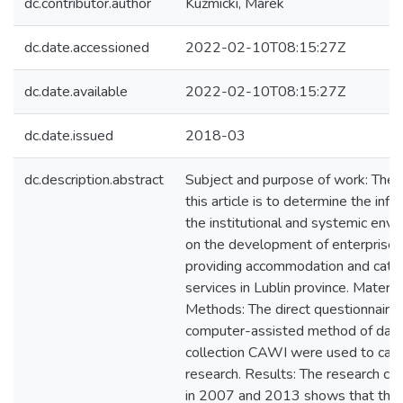
dc.contributor.author
Kuźmicki, Marek
dc.date.accessioned
2022-02-10T08:15:27Z
dc.date.available
2022-02-10T08:15:27Z
dc.date.issued
2018-03
dc.description.abstract
Subject and purpose of work: The 
this article is to determine the infl
the institutional and systemic env
on the development of enterprises
providing accommodation and cater
services in Lublin province. Materia
Methods: The direct questionnaire
computer-assisted method of dat
collection CAWI were used to carr
research. Results: The research c
in 2007 and 2013 shows that the