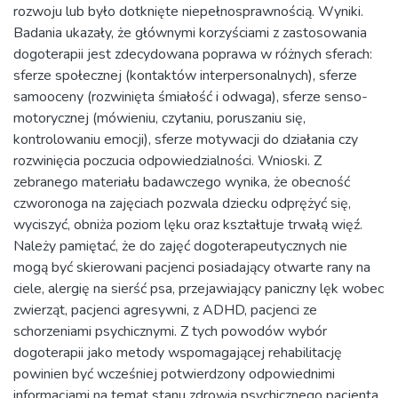
rozwoju lub było dotknięte niepełnosprawnością. Wyniki.
Badania ukazały, że głównymi korzyściami z zastosowania
dogoterapii jest zdecydowana poprawa w różnych sferach:
sferze społecznej (kontaktów interpersonalnych), sferze
samooceny (rozwinięta śmiałość i odwaga), sferze senso-
motorycznej (mówieniu, czytaniu, poruszaniu się,
kontrolowaniu emocji), sferze motywacji do działania czy
rozwinięcia poczucia odpowiedzialności. Wnioski. Z
zebranego materiału badawczego wynika, że obecność
czworonoga na zajęciach pozwala dziecku odprężyć się,
wyciszyć, obniża poziom lęku oraz kształtuje trwałą więź.
Należy pamiętać, że do zajęć dogoterapeutycznych nie
mogą być skierowani pacjenci posiadający otwarte rany na
ciele, alergię na sierść psa, przejawiający paniczny lęk wobec
zwierząt, pacjenci agresywni, z ADHD, pacjenci ze
schorzeniami psychicznymi. Z tych powodów wybór
dogoterapii jako metody wspomagającej rehabilitację
powinien być wcześniej potwierdzony odpowiednimi
informacjami na temat stanu zdrowia psychicznego pacjenta,