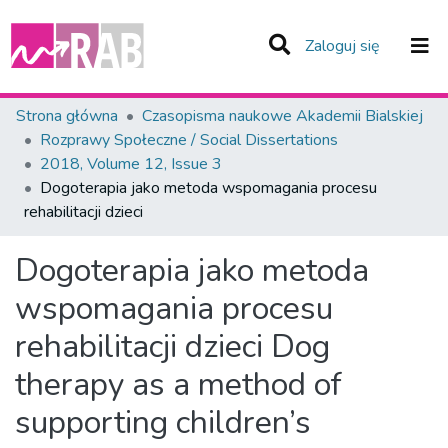
(current)
Zaloguj się
Zespoły i Kolekcje
Strona główna
Czasopisma naukowe Akademii Bialskiej
Rozprawy Społeczne / Social Dissertations
Statystyka
2018, Volume 12, Issue 3
Dogoterapia jako metoda wspomagania procesu
Całe Repozytorium
rehabilitacji dzieci
Dogoterapia jako metoda
wspomagania procesu
rehabilitacji dzieci
Dog
therapy as a method of
supporting children’s