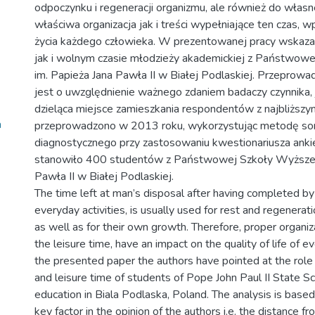
odpoczynku i regeneracji organizmu, ale również do włas
właściwa organizacja jak i treści wypełniające ten czas, 
życia każdego człowieka. W prezentowanej pracy wskazan
jak i wolnym czasie młodzieży akademickiej z Państwow
im. Papieża Jana Pawła II w Białej Podlaskiej. Przeprowa
jest o uwzględnienie ważnego zdaniem badaczy czynnika, 
dzieląca miejsce zamieszkania respondentów z najbliższy
a
przeprowadzono w 2013 roku, wykorzystując metodę so
diagnostycznego przy zastosowaniu kwestionariusza ank
stanowiło 400 studentów z Państwowej Szkoły Wyższej 
Pawła II w Białej Podlaskiej.
The time left at man’s disposal after having completed b
everyday activities, is usually used for rest and regenerat
as well as for their own growth. Therefore, proper organiz
the leisure time, have an impact on the quality of life of e
the presented paper the authors have pointed at the role of
and leisure time of students of Pope John Paul II State S
education in Biala Podlaska, Poland. The analysis is based
key factor in the opinion of the authors i.e. the distance 