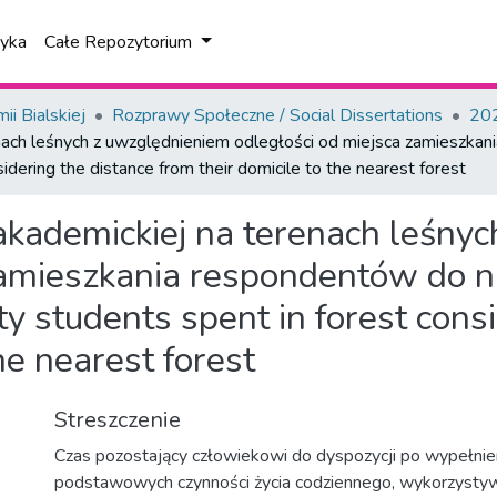
tyka
Całe Repozytorium
i Bialskiej
Rozprawy Społeczne / Social Dissertations
202
ach leśnych z uwzględnieniem odległości od miejsca zamieszkani
sidering the distance from their domicile to the nearest forest
akademickiej na terenach leśny
zamieszkania respondentów do na
ty students spent in forest cons
he nearest forest
Streszczenie
Czas pozostający człowiekowi do dyspozycji po wypełnien
podstawowych czynności życia codziennego, wykorzystyw