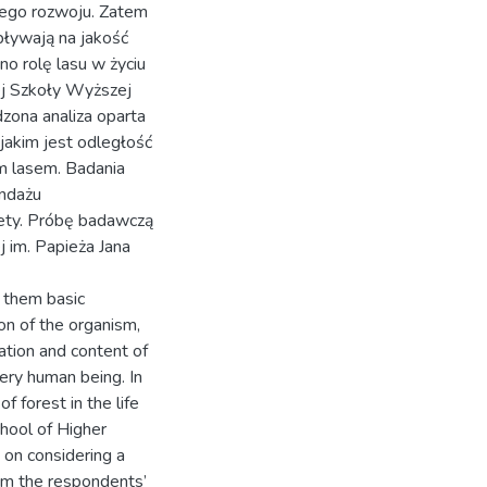
nego rozwoju. Zatem
wpływają na jakość
o rolę lasu w życiu
ej Szkoły Wyższej
dzona analiza oparta
jakim jest odległość
m lasem. Badania
ndażu
iety. Próbę badawczą
im. Papieża Jana
y them basic
ion of the organism,
ation and content of
very human being. In
 forest in the life
chool of Higher
 on considering a
from the respondents’