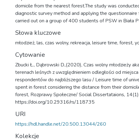
domicile from the nearest forest.The study was conducted
diagnostic survey method and applying the questionnaire
carried out on a group of 400 students of PSW in Biała P
Słowa kluczowe
młodzież
,
las
,
czas wolny
,
rekreacja
,
leisure time
,
forest
,
y
Cytowanie
Zbucki Ł., Dąbrowski D.,(2020), Czas wolny młodzieży ak
terenach leśnych z uwzględnieniem odległości od miejsca
respondentów do najbliższego lasu / Leisure time of univ
spent in forest considering the distance from their domicil
forest, Rozprawy Społeczne/ Social Dissertataions, 14(1)
https://doi.org/10.29316/rs/118735
URI
https://hdl.handle.net/20.500.13044/260
Kolekcje