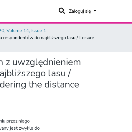
Zaloguj się
0, Volume 14, Issue 1
a respondentów do najbliższego lasu / Leisure
ch z uwzględnieniem
jbliższego lasu /
idering the distance
iu przez niego
any jest zwykle do