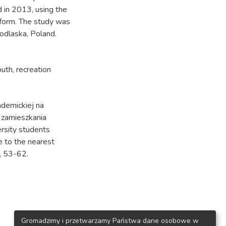
 in 2013, using the
 form. The study was
odlaska, Poland.
outh
,
recreation
ademickiej na
 zamieszkania
ersity students
e to the nearest
, 53-62.
Gromadzimy i przetwarzamy Państwa dane osobowe w