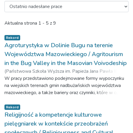
Ostatnio nadesłane prace
Aktualna strona
1 - 5 z 9
Rekord
Agroturystyka w Dolinie Bugu na terenie
Województwa Mazowieckiego / Agritourism
in the Bug Valley in the Masovian Voivodeship
(
Państwowa Szkoła Wyższa im. Papieża Jana Pawła II w
Białej Podlaskiej,
W pracy przedstawiono podejmowane formy wypoczynku
2020-06-01
)
Radwańska, Katarzyna
;
Dąbrowski, Dominik
na wiejskich terenach gmin nadbużańskich województwa
;
Sokół, Janusz Leszek
mazowieckiego, a także bariery oraz czynniki, które w opinii
właścicieli gospodarstw położonych na terenie tych gmin
sprzyjają działalności agroturystycznej oraz
Rekord
ekoagroturystycznej. Badania, metodą sondażu
Religijność a kompetencje kulturowe
diagnostycznego, przeprowadzone zostały w 2018 roku w
pielęgniarek w kontekście przeobrażeń
gminach leżących w dolinie rzeki Bug, położonych na terenie
społecznych / Religiousness and Cultural