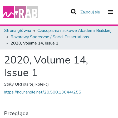
(current)
Zaloguj się
Zespoły i Kolekcje
Strona główna
Czasopisma naukowe Akademii Bialskiej
Rozprawy Społeczne / Social Dissertations
Statystyka
2020, Volume 14, Issue 1
Całe Repozytorium
2020, Volume 14,
Issue 1
Stały URI dla tej kolekcji
https://hdl.handle.net/20.500.13044/255
Przeglądaj