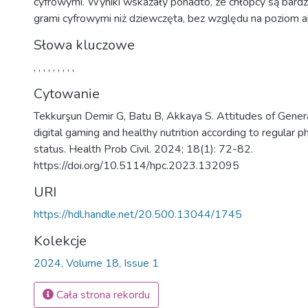
cyfrowymi. Wyniki wskazały ponadto, że chłopcy są bardz
grami cyfrowymi niż dziewczęta, bez względu na poziom ak
Słowa kluczowe
,
,
,
,
,
,
,
,
,
Cytowanie
Tekkurşun Demir G, Batu B, Akkaya S. Attitudes of Gener
digital gaming and healthy nutrition according to regular ph
status. Health Prob Civil. 2024; 18(1): 72-82.
https://doi.org/10.5114/hpc.2023.132095
URI
https://hdl.handle.net/20.500.13044/1745
Kolekcje
2024, Volume 18, Issue 1
Cała strona rekordu