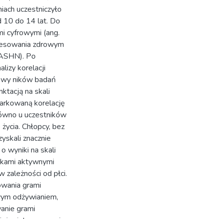
iach uczestniczyło
 10 do 14 lat. Do
i cyfrowymi (ang.
eresowania zdrowym
– ASHN). Po
izy korelacji
e wy ników badań
tacją na skali
arkowaną korelację
ówno u uczestników
 życia. Chłopcy, bez
zyskali znacznie
o wyniki na skali
ikami aktywnymi
w zależności od płci.
owania grami
wym odżywianiem,
wanie grami