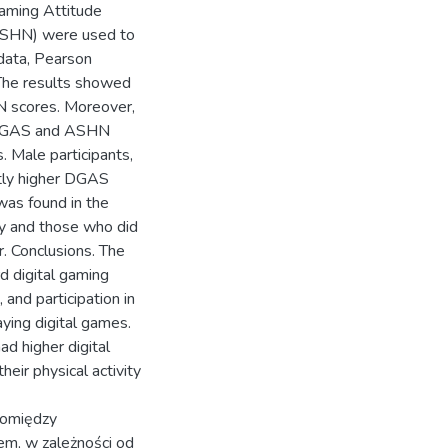
Gaming Attitude
(ASHN) were used to
 data, Pearson
 The results showed
 scores. Moreover,
e DGAS and ASHN
. Male participants,
antly higher DGAS
 was found in the
ty and those who did
er. Conclusions. The
d digital gaming
 and participation in
aying digital games.
ad higher digital
heir physical activity
pomiędzy
m, w zależności od