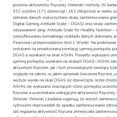
poziomu aktywności fizycznej. Materiał i metody. W badan
332 uczniów (171 dziewcząt i 161 chłopców) w wieku od
zebrania danych wykorzystano skalę zainteresowania gram
Digital Gaming Attitude Scale – DGAS) oraz skalę zaint
odżywianiem (ang. Attitude Scale for Healthy Nutrition 
zweryfikowaniu normalnego rozkładu danych dokonano anal
Pearsona i przeprowadzono test t. Wyniki. Na podstawi
wskazano na umiarkowaną korelację ujemną pomiędzy punk
DGAS a wynikami na skali ASHN. Ponadto wykazano umi
ujemną pomiędzy wynikami na skalach DGAS i ASHN zar
aktywnych fizycznie, jak i tych prowadzących siedzący tryb
względu na zakres, w jakim uprawiali ćwiczenia fizyczne, u
wyższe wyniki na skali DGAS niż dziewczęta. Jeżeli chodzi 
ASHN, nie wykazano znaczących różnic pomiędzy uczestn
fizycznie a uczestnikami unikającymi aktywności fizycznej, 
Wnioski. Wnioski z badania sugerują, że wzrost zainteres
cyfrowymi doprowadził do spadku zainteresowania zdro
zaś regularna aktywność fizyczna zmniejszała zaintereso