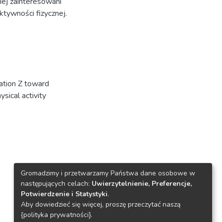
iej zainteresowani
tywności fizycznej.
ation Z toward
ysical activity
Gromadzimy i przetwarzamy Państwa dane osobowe w
następujących celach:
Uwierzytelnienie, Preferencje,
Potwierdzenie i Statystyki
.
Aby dowiedzieć się więcej, proszę przeczytać naszą
{polityka prywatności}.