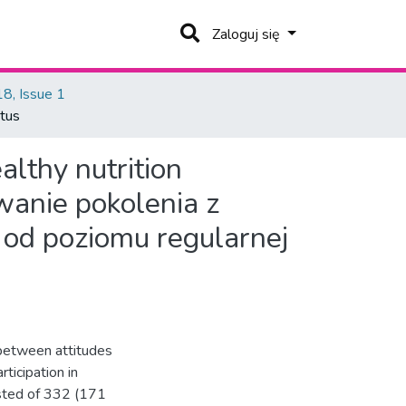
Zaloguj się
8, Issue 1
atus
althy nutrition
wanie pokolenia z
od poziomu regularnej
 between attitudes
ticipation in
isted of 332 (171