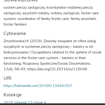
system pieczy zastępczej
,
koordynator rodzinnej pieczy
zastępczej
,
asystent rodziny
,
rodziny zastępcze
,
foster care
system
,
coordinator of family foster care
,
family assistant
,
foster families
Cytowanie
Zmysłowska,M. (2019). Zawody związane ze sfera usług
socjalnych w systemie pieczy zastępczej – bariery w ich
funkcjonowaniu / Occupations related to the sphere of social
services in the foster care system - barriers in their
functioning, Rozprawy Społeczne/Social Dissertations,
13(4), 58-69. https://doi.org/10.29316/rs/115048
URI
https://hdl.handle.net/20.500.13044/307
Kolekcje
2019, Volume 13, Issue 4