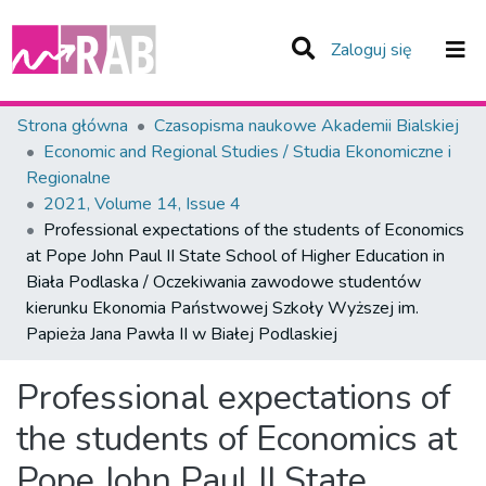
(current)
Zaloguj się
Zespoły i Kolekcje
Strona główna
Czasopisma naukowe Akademii Bialskiej
Economic and Regional Studies / Studia Ekonomiczne i
Statystyka
Regionalne
2021, Volume 14, Issue 4
Całe Repozytorium
Professional expectations of the students of Economics
at Pope John Paul II State School of Higher Education in
Biała Podlaska / Oczekiwania zawodowe studentów
kierunku Ekonomia Państwowej Szkoły Wyższej im.
Papieża Jana Pawła II w Białej Podlaskiej
Professional expectations of
the students of Economics at
Pope John Paul II State