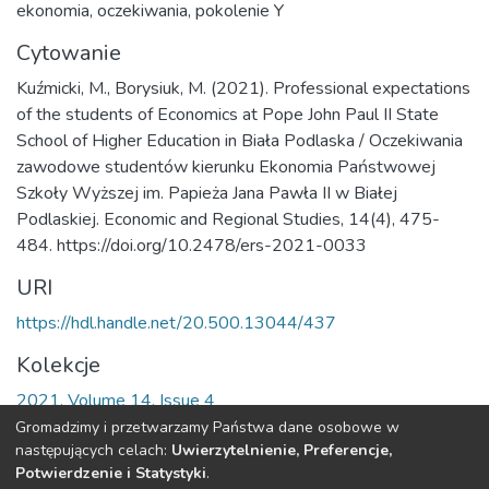
ekonomia
,
oczekiwania
,
pokolenie Y
Cytowanie
Kuźmicki, M., Borysiuk, M. (2021). Professional expectations
of the students of Economics at Pope John Paul II State
School of Higher Education in Biała Podlaska / Oczekiwania
zawodowe studentów kierunku Ekonomia Państwowej
Szkoły Wyższej im. Papieża Jana Pawła II w Białej
Podlaskiej. Economic and Regional Studies, 14(4), 475-
484. https://doi.org/10.2478/ers-2021-0033
URI
https://hdl.handle.net/20.500.13044/437
Kolekcje
2021, Volume 14, Issue 4
Gromadzimy i przetwarzamy Państwa dane osobowe w
Cała strona rekordu
następujących celach:
Uwierzytelnienie, Preferencje,
Potwierdzenie i Statystyki
.