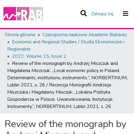
(current)
Zaloguj się
Zespoły i Kolekcje
Strona główna
Czasopisma naukowe Akademii Bialskiej
Economic and Regional Studies / Studia Ekonomiczne i
Statystyka
Regionalne
2022, Volume 15, Issue 2
Całe Repozytorium
Review of the monograph by Andrzej Miszczuk and
Magdalena Miszczuk: „Local economic policy in Poland.
Determinants, institutions, instruments.”, NORBERTINUM,
Lublin 2021, s. 26 / Recenzja Monografii Andrzeja
Miszczuka i Magdaleny Misczuk: „Lokalna Polityka
Gospodarcza w Polsce. Uwarunkowania, Instytucje,
Instrumenty.”, NORBERTINUM, Lublin 2021, s. 26
Review of the monograph by